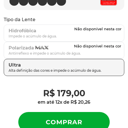
latch
9
º
sutro
10
º
Tipo da Lente
Hidrofóbica
Polarizada
Ultra
R$
179
,
00
em até
12
x de
R$
20
,
26