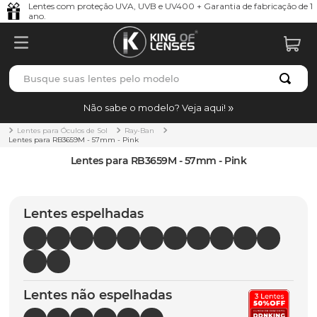
Lentes com proteção UVA, UVB e UV400 + Garantia de fabricação de 1
ano.
Busque suas lentes pelo modelo
TERMOS MAIS BUSCADOS
Não sabe o modelo? Veja aqui!
borrachas
1
º
Lentes para Óculos de Sol
Ray-Ban
Lentes para RB3659M - 57mm - Pink
holbrook
2
º
Lentes para RB3659M - 57mm - Pink
juliet
3
º
bag
4
º
Lentes espelhadas
chaves
5
º
t-shock
6
º
gasket
7
º
Lentes não espelhadas
parafusos
8
º