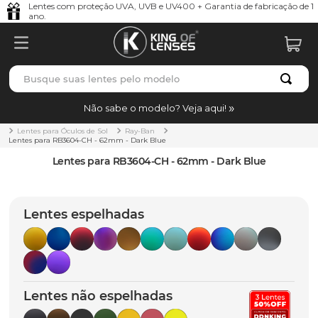
Lentes com proteção UVA, UVB e UV400 + Garantia de fabricação de 1
ano.
Busque suas lentes pelo modelo
TERMOS MAIS BUSCADOS
Não sabe o modelo? Veja aqui!
borrachas
1
º
Lentes para Óculos de Sol
Ray-Ban
Lentes para RB3604-CH - 62mm - Dark Blue
holbrook
2
º
Lentes para RB3604-CH - 62mm - Dark Blue
juliet
3
º
bag
4
º
Lentes espelhadas
chaves
5
º
t-shock
6
º
latch
7
º
Lentes não espelhadas
gasket
8
º