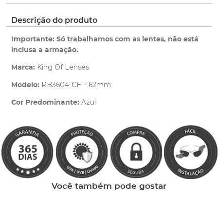
pedido.
ano de garantia para qualquer defeito de
fabricação.
Clique aqui
para ver as cores reais. Você será
Descrição do produto
Saiba mais
redirecionado para nossa Central de Ajuda.
sobre nossa garantia completa.
Importante: Só trabalhamos com as lentes, não está
inclusa a armação.
Marca:
King Of Lenses
Modelo:
RB3604-CH - 62mm
Cor Predominante:
Azul
Clique aqui
e peça ajuda dos nossos especialistas.
Você também pode gostar