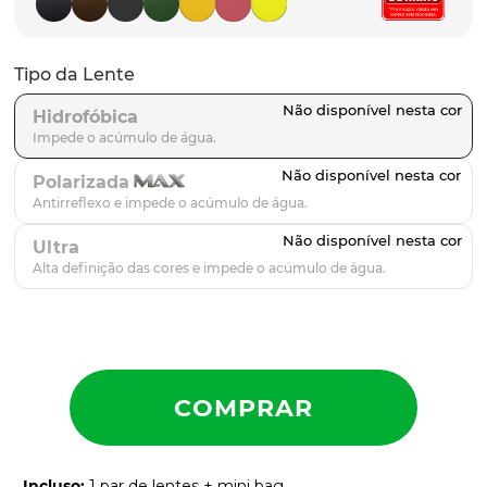
parafusos
9
º
gascan
10
º
Tipo da Lente
Hidrofóbica
Polarizada
Ultra
Incluso
:
1 par de lentes + mini bag