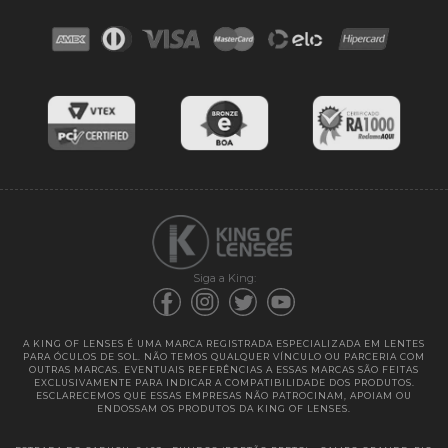
Contato
Troca e devoluções
Blog
Cores das lentes
Lentes de Reposição
Entregas
Garantias
Siga a King:
A KING OF LENSES É UMA MARCA REGISTRADA ESPECIALIZADA EM LENTES
PARA ÓCULOS DE SOL. NÃO TEMOS QUALQUER VÍNCULO OU PARCERIA COM
OUTRAS MARCAS. EVENTUAIS REFERÊNCIAS A ESSAS MARCAS SÃO FEITAS
EXCLUSIVAMENTE PARA INDICAR A COMPATIBILIDADE DOS PRODUTOS.
ESCLARECEMOS QUE ESSAS EMPRESAS NÃO PATROCINAM, APOIAM OU
ENDOSSAM OS PRODUTOS DA KING OF LENSES.