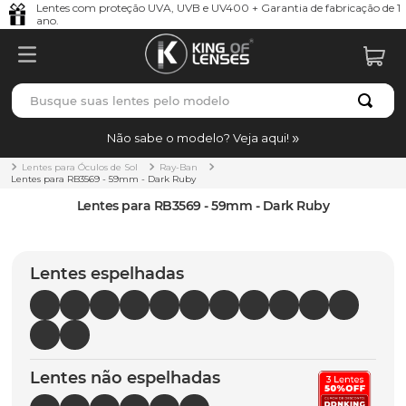
Lentes com proteção UVA, UVB e UV400 + Garantia de fabricação de 1
ano.
Busque suas lentes pelo modelo
TERMOS MAIS BUSCADOS
Não sabe o modelo? Veja aqui!
borrachas
1
º
Lentes para Óculos de Sol
Ray-Ban
Lentes para RB3569 - 59mm - Dark Ruby
holbrook
2
º
Lentes para RB3569 - 59mm - Dark Ruby
juliet
3
º
bag
4
º
Lentes espelhadas
chaves
5
º
t-shock
6
º
latch
7
º
Lentes não espelhadas
gasket
8
º