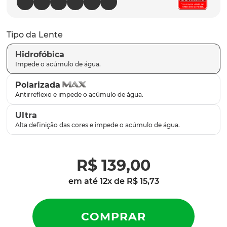
parafusos
9
º
gascan
10
º
Tipo da Lente
Hidrofóbica
Polarizada
Ultra
R$
139
,
00
em até
12
x de
R$
15
,
73