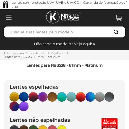
Lentes com proteção UVA, UVB e UV400 + Garantia de fabricação de 1
ano.
Busque suas lentes pelo modelo
TERMOS MAIS BUSCADOS
Não sabe o modelo? Veja aqui!
borrachas
1
º
Lentes para Óculos de Sol
Ray-Ban
Lentes para RB3528 - 61mm - Platinum
holbrook
2
º
Lentes para RB3528 - 61mm - Platinum
juliet
3
º
bag
4
º
Lentes espelhadas
chaves
5
º
t-shock
6
º
gasket
7
º
Lentes não espelhadas
parafusos
8
º