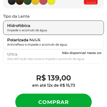
latch
9
º
sutro
10
º
Tipo da Lente
Hidrofóbica
Polarizada
Ultra
R$
139
,
00
em até
12
x de
R$
15
,
73