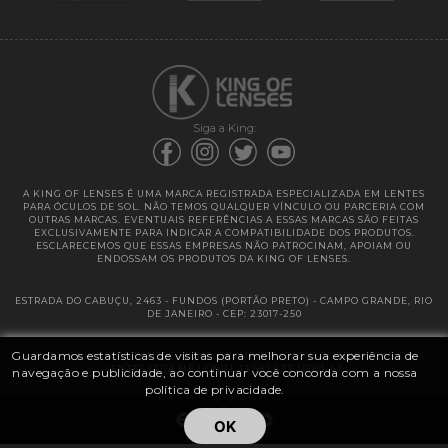
Garantias
Siga a King:
A KING OF LENSES É UMA MARCA REGISTRADA ESPECIALIZADA EM LENTES
PARA ÓCULOS DE SOL. NÃO TEMOS QUALQUER VÍNCULO OU PARCERIA COM
OUTRAS MARCAS. EVENTUAIS REFERÊNCIAS A ESSAS MARCAS SÃO FEITAS
EXCLUSIVAMENTE PARA INDICAR A COMPATIBILIDADE DOS PRODUTOS.
ESCLARECEMOS QUE ESSAS EMPRESAS NÃO PATROCINAM, APOIAM OU
ENDOSSAM OS PRODUTOS DA KING OF LENSES.
ESTRADA DO CABUÇU, 2463 - FUNDOS (PORTÃO PRETO) - CAMPO GRANDE, RIO
DE JANEIRO - CEP: 23017-250
Guardamos estatísticas de visitas para melhorar sua experiência de
@ 2025 | KING OF LENSES - KING OF IMPORTAÇÃO E DISTRIBUIÇÃO DE
LENTES LTDA ME | CNPJ: 13.682.533 / 0001-42
navegação e publicidade, ao continuar você concorda com a nossa
política de privacidade.
OK