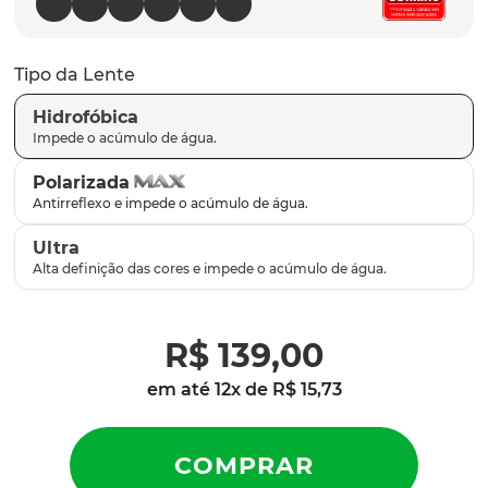
latch
9
º
sutro
10
º
Tipo da Lente
Hidrofóbica
Polarizada
Ultra
R$
139
,
00
em até
12
x de
R$
15
,
73