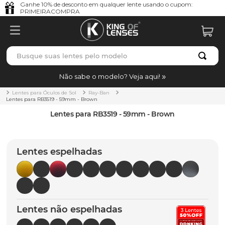
Ganhe 10% de desconto em qualquer lente usando o cupom:
PRIMEIRACOMPRA
Busque suas lentes pelo modelo
TERMOS MAIS BUSCADOS
Não sabe o modelo? Veja aqui!
borrachas
1
º
Lentes para Óculos de Sol
Ray-Ban
Lentes para RB3519 - 59mm - Brown
holbrook
2
º
Lentes para RB3519 - 59mm - Brown
juliet
3
º
bag
4
º
Lentes espelhadas
chaves
5
º
t-shock
6
º
gasket
7
º
Lentes não espelhadas
parafusos
8
º