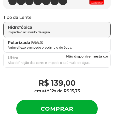
parafusos
9
º
gascan
10
º
Tipo da Lente
Hidrofóbica
Polarizada
Ultra
R$
139
,
00
em até
12
x de
R$
15
,
73