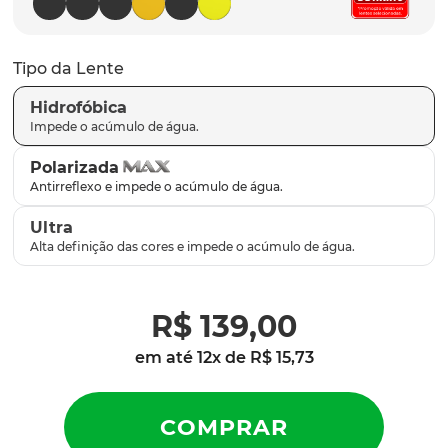
parafusos
9
º
gascan
10
º
Tipo da Lente
Hidrofóbica
Polarizada
Ultra
R$
139
,
00
em até
12
x de
R$
15
,
73