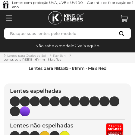
Lentes com proteção UVA, UVB e UV400 + Garantia de fabricação de 1
ano.
Busque suas lentes pelo modelo
TERMOS MAIS BUSCADOS
Não sabe o modelo? Veja aqui!
borrachas
1
º
Lentes para Óculos de Sol
Ray-Ban
Lentes para RB3515 - 61mm - Mais Red
holbrook
2
º
Lentes para RB3515 - 61mm - Mais Red
juliet
3
º
bag
4
º
Lentes espelhadas
chaves
5
º
t-shock
6
º
latch
7
º
Lentes não espelhadas
gasket
8
º