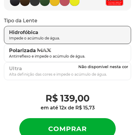
latch
9
º
sutro
10
º
Tipo da Lente
Hidrofóbica
Polarizada
Ultra
R$
139
,
00
em até
12
x de
R$
15
,
73