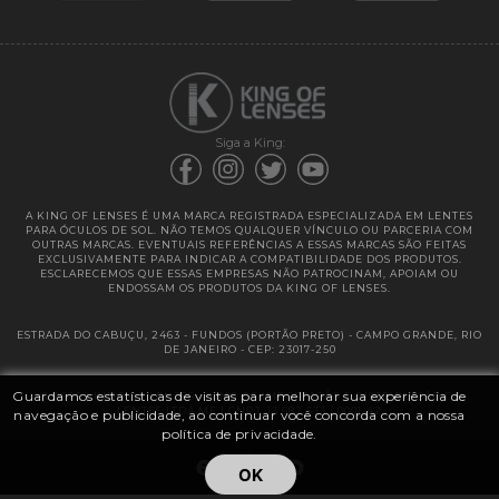
Garantias
Siga a King:
A KING OF LENSES É UMA MARCA REGISTRADA ESPECIALIZADA EM LENTES
PARA ÓCULOS DE SOL. NÃO TEMOS QUALQUER VÍNCULO OU PARCERIA COM
OUTRAS MARCAS. EVENTUAIS REFERÊNCIAS A ESSAS MARCAS SÃO FEITAS
EXCLUSIVAMENTE PARA INDICAR A COMPATIBILIDADE DOS PRODUTOS.
ESCLARECEMOS QUE ESSAS EMPRESAS NÃO PATROCINAM, APOIAM OU
ENDOSSAM OS PRODUTOS DA KING OF LENSES.
ESTRADA DO CABUÇU, 2463 - FUNDOS (PORTÃO PRETO) - CAMPO GRANDE, RIO
DE JANEIRO - CEP: 23017-250
Guardamos estatísticas de visitas para melhorar sua experiência de
@ 2025 | KING OF LENSES - KING OF IMPORTAÇÃO E DISTRIBUIÇÃO DE
LENTES LTDA ME | CNPJ: 13.682.533 / 0001-42
navegação e publicidade, ao continuar você concorda com a nossa
política de privacidade.
OK