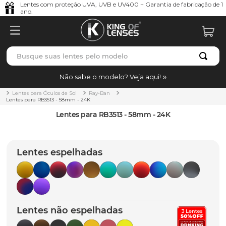
Lentes com proteção UVA, UVB e UV400 + Garantia de fabricação de 1
ano.
Busque suas lentes pelo modelo
TERMOS MAIS BUSCADOS
Não sabe o modelo? Veja aqui!
borrachas
1
º
Lentes para Óculos de Sol
Ray-Ban
Lentes para RB3513 - 58mm - 24K
holbrook
2
º
Lentes para RB3513 - 58mm - 24K
juliet
3
º
bag
4
º
Lentes espelhadas
chaves
5
º
t-shock
6
º
gasket
7
º
Lentes não espelhadas
parafusos
8
º