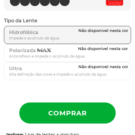
latch
9
º
sutro
10
º
Tipo da Lente
Hidrofóbica
Polarizada
Ultra
Incluso
:
1 par de lentes + mini bag