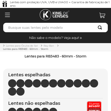
Lentes com proteção UVA, UVB e UV400 + Garantia de fabricação de 1
ano.
Busque suas lentes pelo modelo
TERMOS MAIS BUSCADOS
Não sabe o modelo? Veja aqui!
borrachas
1
º
Lentes para Óculos de Sol
Ray-Ban
Lentes para RB3483 - 60mm - Storm
holbrook
2
º
Lentes para RB3483 - 60mm - Storm
juliet
3
º
bag
4
º
Lentes espelhadas
chaves
5
º
t-shock
6
º
gasket
7
º
Lentes não espelhadas
parafusos
8
º