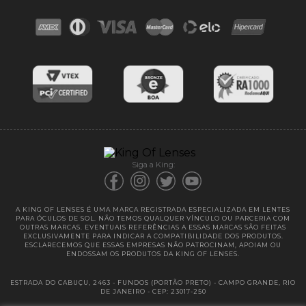
Contato
Troca e devoluções
Blog
Cores das lentes
Lentes de Reposição
Entregas
Garantias
Siga a King:
A KING OF LENSES É UMA MARCA REGISTRADA ESPECIALIZADA EM LENTES
PARA ÓCULOS DE SOL. NÃO TEMOS QUALQUER VÍNCULO OU PARCERIA COM
OUTRAS MARCAS. EVENTUAIS REFERÊNCIAS A ESSAS MARCAS SÃO FEITAS
EXCLUSIVAMENTE PARA INDICAR A COMPATIBILIDADE DOS PRODUTOS.
ESCLARECEMOS QUE ESSAS EMPRESAS NÃO PATROCINAM, APOIAM OU
ENDOSSAM OS PRODUTOS DA KING OF LENSES.
ESTRADA DO CABUÇU, 2463 - FUNDOS (PORTÃO PRETO) - CAMPO GRANDE, RIO
DE JANEIRO - CEP: 23017-250