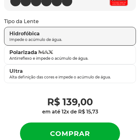
latch
9
º
sutro
10
º
Tipo da Lente
Hidrofóbica
Polarizada
Ultra
R$
139
,
00
em até
12
x de
R$
15
,
73