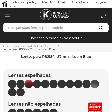
Lentes com proteção UVA, UVB e UV400 + Garantia de fabricação de 1
ano.
Busque suas lentes pelo modelo
TERMOS MAIS BUSCADOS
Não sabe o modelo? Veja aqui!
borrachas
1
º
Lentes para Óculos de Sol
Ray-Ban
Lentes para RB2184 - 57mm - Neom Blue
holbrook
2
º
Lentes para RB2184 - 57mm - Neom Blue
juliet
3
º
bag
4
º
Lentes espelhadas
chaves
5
º
t-shock
6
º
gasket
7
º
Lentes não espelhadas
parafusos
8
º