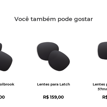
Clique aq
Você também pode gostar
Holbrook
Lentes para Latch
Lentes 
57mm
00
R$
159
,
00
R