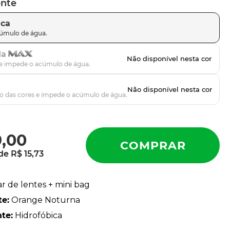
ente
ica
da
9
,
00
 de
R$
15
,
73
ar de lentes + mini bag
te
:
Orange Noturna
nte
:
Hidrofóbica