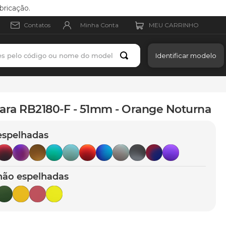
bricação.
Minha Conta
Contatos
es pelo código ou nome do modelo
Identificar modelo
ara RB2180-F - 51mm - Orange Noturna
espelhadas
não espelhadas