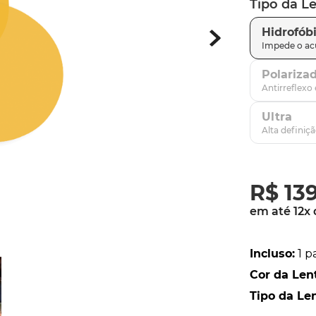
Tipo da L
parafusos
9
º
Hidrofób
gascan
10
º
Polariza
Ultra
R$
13
em até
12
x
Incluso
:
1 p
Cor da Len
Tipo da Le