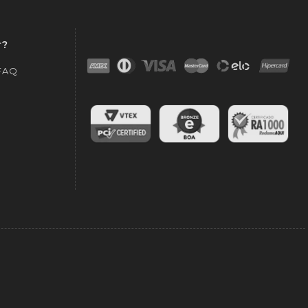
r?
 FAQ