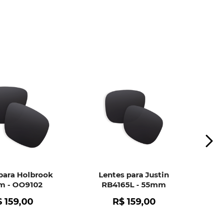
ui
e peça ajuda dos nossos especialistas.
para Holbrook
Lentes para Justin
 - OO9102
RB4165L - 55mm
$
159
,
00
R$
159
,
00