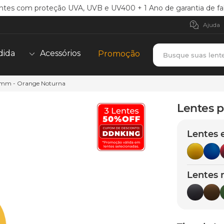
ntes com proteção UVA, UVB e UV400 + 1 Ano de garantia de fa
Ajuda
Busque suas lent
dida
Acessórios
Promoção
51mm - Orange Noturna
TERMOS MAIS BUSCADOS
borrachas
1
º
Lentes p
holbrook
2
º
Lentes 
juliet
3
º
bag
4
º
chaves
5
º
Lentes 
t-shock
6
º
latch
7
º
gasket
8
º