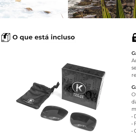
G
A
s
r
G
O
d
ma
•
•
•