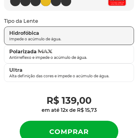
latch
9
º
sutro
10
º
Tipo da Lente
Hidrofóbica
Polarizada
Ultra
R$
139
,
00
em até
12
x de
R$
15
,
73