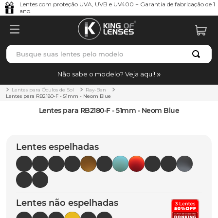
Lentes com proteção UVA, UVB e UV400 + Garantia de fabricação de 1
ano.
Busque suas lentes pelo modelo
TERMOS MAIS BUSCADOS
Não sabe o modelo? Veja aqui!
borrachas
1
º
Lentes para Óculos de Sol
Ray-Ban
Lentes para RB2180-F - 51mm - Neom Blue
holbrook
2
º
Lentes para RB2180-F - 51mm - Neom Blue
juliet
3
º
bag
4
º
Lentes espelhadas
chaves
5
º
t-shock
6
º
gasket
7
º
Lentes não espelhadas
parafusos
8
º