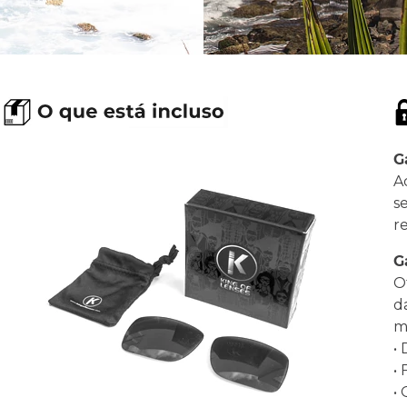
G
A
s
r
G
O
d
ma
•
•
•