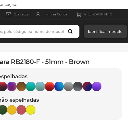
bricação.
Minha Conta
Contatos
es pelo código ou nome do modelo
Identificar modelo
ara RB2180-F - 51mm - Brown
espelhadas
não espelhadas