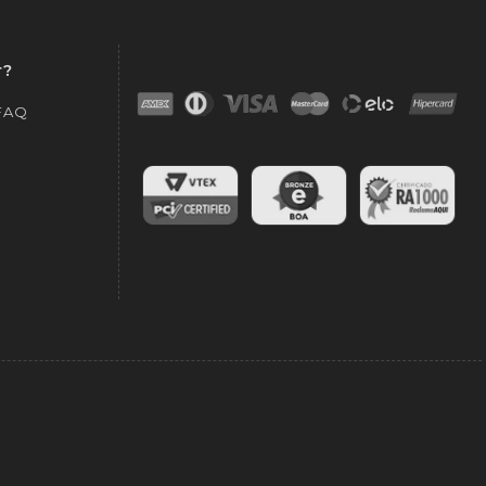
r?
 FAQ