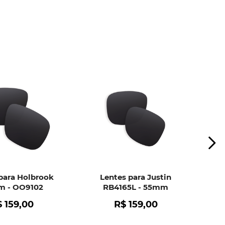
ui
e peça ajuda dos nossos especialistas.
para Holbrook
Lentes para Justin
 - OO9102
RB4165L - 55mm
$
159
,
00
R$
159
,
00