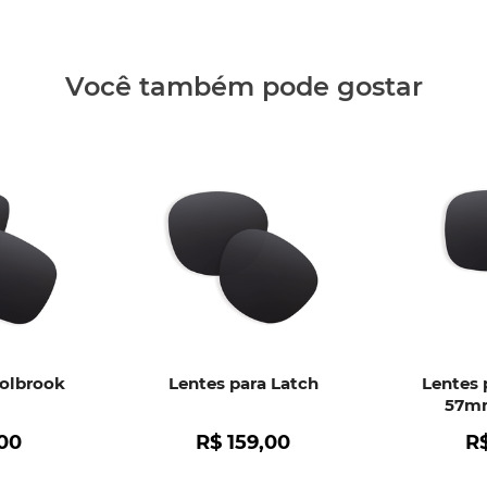
Clique aq
Você também pode gostar
Holbrook
Lentes para Latch
Lentes 
57mm
00
R$
159
,
00
R