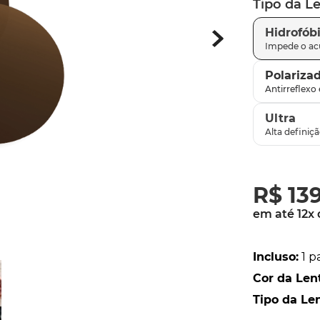
Tipo da L
parafusos
9
º
Hidrofób
gascan
10
º
Polariza
Ultra
R$
13
em até
12
x
Incluso
:
1 p
Cor da Len
Tipo da Le