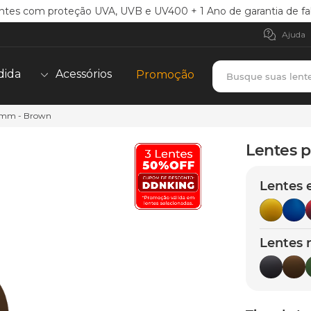
ntes com proteção UVA, UVB e UV400 + 1 Ano de garantia de fa
Ajuda
Busque suas lent
dida
Acessórios
Promoção
51mm - Brown
TERMOS MAIS BUSCADOS
borrachas
1
º
Lentes p
holbrook
2
º
Lentes 
juliet
3
º
bag
4
º
chaves
5
º
Lentes 
t-shock
6
º
latch
7
º
gasket
8
º