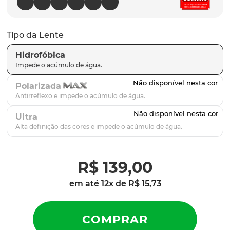
parafusos
9
º
gascan
10
º
Tipo da Lente
Hidrofóbica
Polarizada
Ultra
R$
139
,
00
em até
12
x de
R$
15
,
73