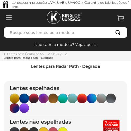
Lentes com proteção UVA, UVB e UV400 + Garantia de fabricação de 1
ano.
Busque suas lentes pelo modelo
TERMOS MAIS BUSCADOS
Não sabe o modelo? Veja aqui!
borrachas
1
º
Lentes para Óculos de Sol
Oakley
Lentes para Radar Path - Degradê
holbrook
2
º
Lentes para Radar Path - Degradê
juliet
3
º
bag
4
º
Lentes espelhadas
chaves
5
º
t-shock
6
º
latch
7
º
Lentes não espelhadas
gasket
8
º