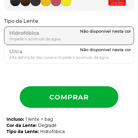
parafusos
9
º
gascan
10
º
Tipo da Lente
Hidrofóbica
Ultra
Incluso
:
1 lente + bag
Cor da Lente
:
Degradê
Tipo da Lente
:
Hidrofóbica