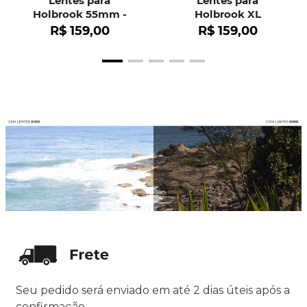
Lentes para
Lentes para
Holbrook 55mm -
Holbrook XL
OO9102
R$
159
,
00
R$
159
,
00
Seu pedido será enviado em até 2 dias úteis após a
confirmação.