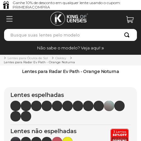
Ganhe 10% de desconto em qualquer lente usando o cupom:
PRIMEIRACOMPRA
Busque suas lentes pelo modelo
TERMOS MAIS BUSCADOS
Não sabe o modelo? Veja aqui!
borrachas
1
º
Lentes para Óculos de Sol
Oakley
Lentes para Radar Ev Path - Orange Noturna
holbrook
2
º
Lentes para Radar Ev Path - Orange Noturna
juliet
3
º
bag
4
º
Lentes espelhadas
chaves
5
º
t-shock
6
º
gasket
7
º
Lentes não espelhadas
parafusos
8
º