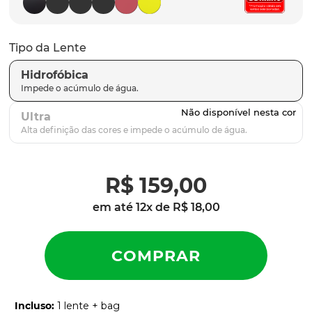
latch
9
º
sutro
10
º
Tipo da Lente
Hidrofóbica
Ultra
R$
159
,
00
em até
12
x de
R$
18
,
00
Incluso
:
1 lente + bag