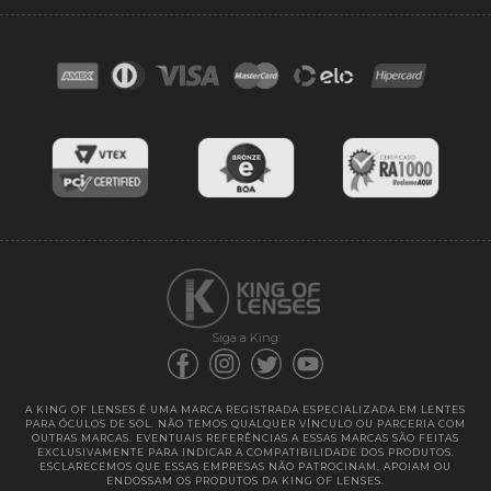
FAQ
Contato
Troca e devoluções
Blog
Cores das lentes
Lentes de Reposição
Entregas
Garantias
Siga a King:
A KING OF LENSES É UMA MARCA REGISTRADA ESPECIALIZADA EM LENTES
PARA ÓCULOS DE SOL. NÃO TEMOS QUALQUER VÍNCULO OU PARCERIA COM
OUTRAS MARCAS. EVENTUAIS REFERÊNCIAS A ESSAS MARCAS SÃO FEITAS
EXCLUSIVAMENTE PARA INDICAR A COMPATIBILIDADE DOS PRODUTOS.
ESCLARECEMOS QUE ESSAS EMPRESAS NÃO PATROCINAM, APOIAM OU
ENDOSSAM OS PRODUTOS DA KING OF LENSES.