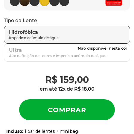
parafusos
9
º
gascan
10
º
Tipo da Lente
Hidrofóbica
Ultra
R$
159
,
00
em até
12
x de
R$
18
,
00
Incluso
:
1 par de lentes + mini bag