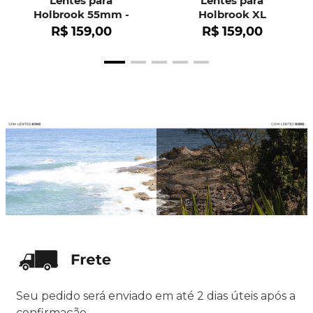
Lentes para
Lentes para
Holbrook 55mm -
Holbrook XL
OO9102
R$
159
,
00
R$
159
,
00
Seu pedido será enviado em até 2 dias úteis após a
confirmação.