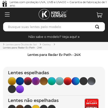
Lentes com proteção UVA, UVB e UV400 + Garantia de fabricação de 1
ano.
Busque suas lentes pelo modelo
TERMOS MAIS BUSCADOS
Não sabe o modelo? Veja aqui!
borrachas
1
º
Lentes para Óculos de Sol
Oakley
Lentes para Radar Ev Path - 24K
holbrook
2
º
Lentes para Radar Ev Path - 24K
juliet
3
º
bag
4
º
Lentes espelhadas
chaves
5
º
t-shock
6
º
latch
7
º
Lentes não espelhadas
gasket
8
º