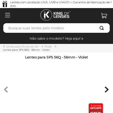
Lentes com proteção UVA, UVB e UV400 + Garantia de fabricação de 1
ano.
Busque suas lentes pelo modelo
TERMOS MAIS BUSCADOS
Não sabe o modelo? Veja aqui!
borrachas
1
º
Lentes para Óculos de Sol
Prada
Lentes para SPS 56Q - 56mm - Violet
holbrook
2
º
Lentes para SPS 56Q - 56mm - Violet
juliet
3
º
bag
4
º
chaves
5
º
t-shock
6
º
gasket
7
º
parafusos
8
º