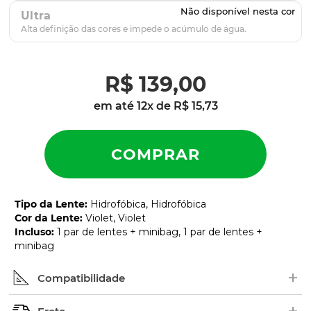
Ultra
R$
139
,
00
em até
12
x de
R$
15
,
73
Tipo da Lente
:
Hidrofóbica, Hidrofóbica
Cor da Lente
:
Violet, Violet
Incluso
:
1 par de lentes + minibag, 1 par de lentes +
minibag
+
Compatibilidade
Procure pelo nome ou número de série (SKU) do