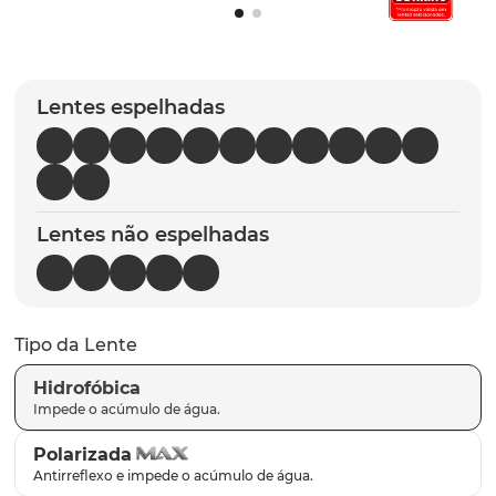
latch
9
º
sutro
10
º
Lentes espelhadas
Lentes não espelhadas
Tipo da Lente
Hidrofóbica
Polarizada