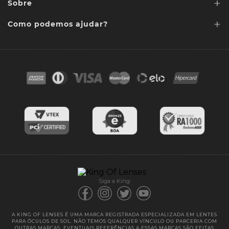
+
Sobre
Lentes de Reposição
+
Lentes Sob media
Como podemos ajudar?
Quem somos
Acessórios
Ponto de retirada
FAQ
Contato
Troca e devoluções
Blog
Cores das lentes
Lentes de Reposição
Entregas
Garantias
Siga a King:
A KING OF LENSES É UMA MARCA REGISTRADA ESPECIALIZADA EM LENTES
PARA ÓCULOS DE SOL. NÃO TEMOS QUALQUER VÍNCULO OU PARCERIA COM
OUTRAS MARCAS. EVENTUAIS REFERÊNCIAS A ESSAS MARCAS SÃO FEITAS