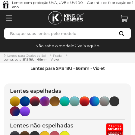
Lentes com proteção UVA, UVB e UV400 + Garantia de fabricação de 1
ano.
Busque suas lentes pelo modelo
TERMOS MAIS BUSCADOS
Não sabe o modelo? Veja aqui!
borrachas
1
º
Lentes para Óculos de Sol
Prada
Lentes para SPS 18U - 66mm - Violet
holbrook
2
º
Lentes para SPS 18U - 66mm - Violet
juliet
3
º
bag
4
º
Lentes espelhadas
chaves
5
º
t-shock
6
º
latch
7
º
Lentes não espelhadas
gasket
8
º