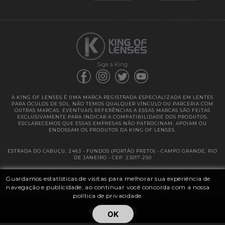
Garantias
Siga a King:
A KING OF LENSES É UMA MARCA REGISTRADA ESPECIALIZADA EM LENTES
PARA ÓCULOS DE SOL. NÃO TEMOS QUALQUER VÍNCULO OU PARCERIA COM
OUTRAS MARCAS. EVENTUAIS REFERÊNCIAS A ESSAS MARCAS SÃO FEITAS
EXCLUSIVAMENTE PARA INDICAR A COMPATIBILIDADE DOS PRODUTOS.
ESCLARECEMOS QUE ESSAS EMPRESAS NÃO PATROCINAM, APOIAM OU
ENDOSSAM OS PRODUTOS DA KING OF LENSES.
ESTRADA DO CABUÇU, 2463 - FUNDOS (PORTÃO PRETO) - CAMPO GRANDE, RIO
DE JANEIRO - CEP: 23017-250
Guardamos estatísticas de visitas para melhorar sua experiência de
@ 2025 | KING OF LENSES - KING OF IMPORTAÇÃO E DISTRIBUIÇÃO DE
LENTES LTDA ME | CNPJ: 13.682.533 / 0001-42
navegação e publicidade, ao continuar você concorda com a nossa
política de privacidade.
OK