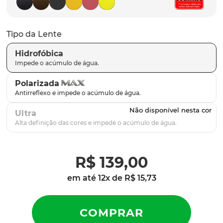
parafusos
9
º
gascan
10
º
Tipo da Lente
Hidrofóbica
Polarizada
Ultra
R$
139
,
00
em até
12
x de
R$
15
,
73