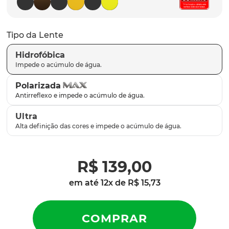
latch
9
º
sutro
10
º
Tipo da Lente
Hidrofóbica
Polarizada
Ultra
R$
139
,
00
em até
12
x de
R$
15
,
73