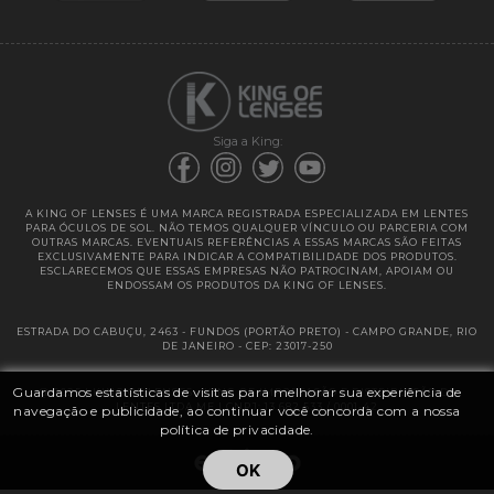
Garantias
Siga a King:
A KING OF LENSES É UMA MARCA REGISTRADA ESPECIALIZADA EM LENTES
PARA ÓCULOS DE SOL. NÃO TEMOS QUALQUER VÍNCULO OU PARCERIA COM
OUTRAS MARCAS. EVENTUAIS REFERÊNCIAS A ESSAS MARCAS SÃO FEITAS
EXCLUSIVAMENTE PARA INDICAR A COMPATIBILIDADE DOS PRODUTOS.
ESCLARECEMOS QUE ESSAS EMPRESAS NÃO PATROCINAM, APOIAM OU
ENDOSSAM OS PRODUTOS DA KING OF LENSES.
ESTRADA DO CABUÇU, 2463 - FUNDOS (PORTÃO PRETO) - CAMPO GRANDE, RIO
DE JANEIRO - CEP: 23017-250
Guardamos estatísticas de visitas para melhorar sua experiência de
@ 2025 | KING OF LENSES - KING OF IMPORTAÇÃO E DISTRIBUIÇÃO DE
LENTES LTDA ME | CNPJ: 13.682.533 / 0001-42
navegação e publicidade, ao continuar você concorda com a nossa
política de privacidade.
OK