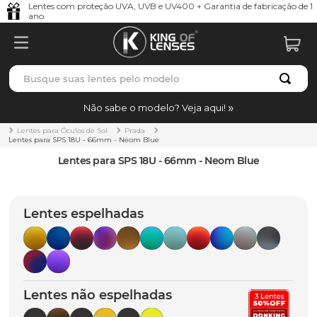
Lentes com proteção UVA, UVB e UV400 + Garantia de fabricação de 1
ano.
Busque suas lentes pelo modelo
TERMOS MAIS BUSCADOS
Não sabe o modelo? Veja aqui!
borrachas
1
º
Lentes para Óculos de Sol
Prada
Lentes para SPS 18U - 66mm - Neom Blue
holbrook
2
º
Lentes para SPS 18U - 66mm - Neom Blue
juliet
3
º
bag
4
º
Lentes espelhadas
chaves
5
º
t-shock
6
º
gasket
7
º
Lentes não espelhadas
parafusos
8
º