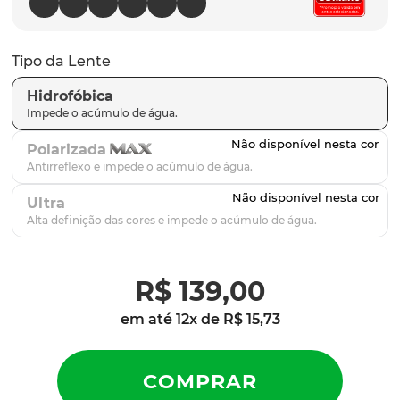
parafusos
9
º
gascan
10
º
Tipo da Lente
Hidrofóbica
Polarizada
Ultra
R$
139
,
00
em até
12
x de
R$
15
,
73