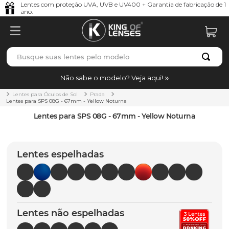
Lentes com proteção UVA, UVB e UV400 + Garantia de fabricação de 1
ano.
Busque suas lentes pelo modelo
TERMOS MAIS BUSCADOS
Não sabe o modelo? Veja aqui!
borrachas
1
º
Lentes para Óculos de Sol
Prada
Lentes para SPS 08G - 67mm - Yellow Noturna
holbrook
2
º
Lentes para SPS 08G - 67mm - Yellow Noturna
juliet
3
º
bag
4
º
Lentes espelhadas
chaves
5
º
t-shock
6
º
latch
7
º
Lentes não espelhadas
gasket
8
º