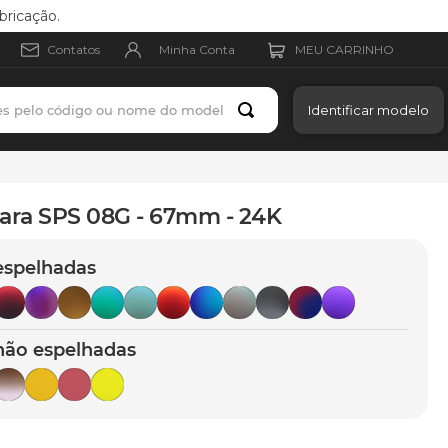
bricação.
Minha Conta
Contatos
es pelo código ou nome do modelo
Identificar modelo
para SPS 08G - 67mm - 24K
espelhadas
não espelhadas