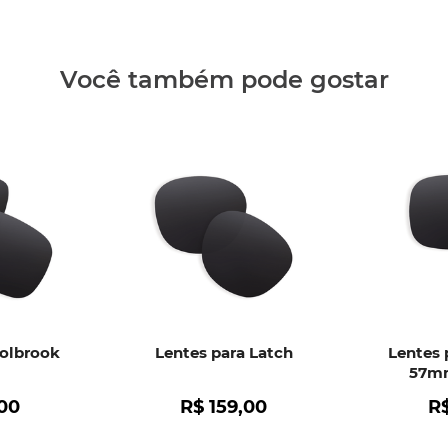
Clique aq
Você também pode gostar
Holbrook
Lentes para Latch
Lentes 
57mm
00
R$
159
,
00
R