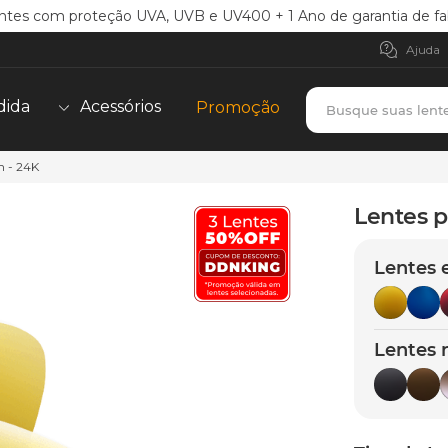
ntes com proteção UVA, UVB e UV400 + 1 Ano de garantia de fa
Ajuda
Busque suas lent
dida
Acessórios
Promoção
 - 24K
TERMOS MAIS BUSCADOS
borrachas
1
º
Lentes 
holbrook
2
º
Lentes 
juliet
3
º
bag
4
º
chaves
5
º
Lentes 
t-shock
6
º
gasket
7
º
parafusos
8
º