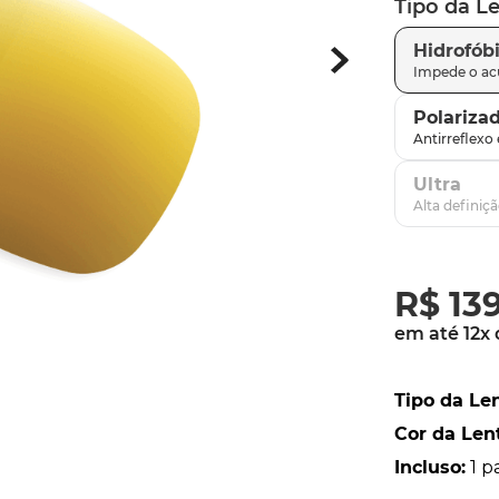
Tipo da L
latch
9
º
Hidrofób
sutro
10
º
Polariza
Ultra
R$
13
em até
12
x
Tipo da Le
Cor da Len
Incluso
:
1 p