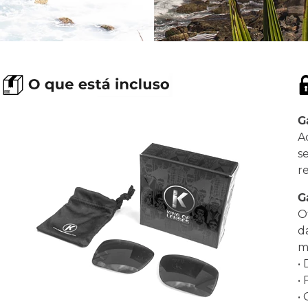
G
A
s
r
G
O
d
ma
•
•
•