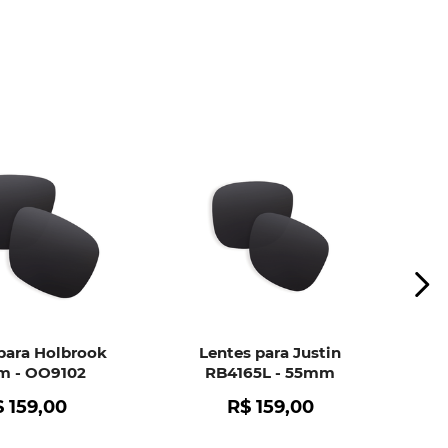
ui
e peça ajuda dos nossos especialistas.
para Holbrook
Lentes para Justin
 - OO9102
RB4165L - 55mm
$
159
,
00
R$
159
,
00