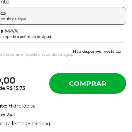
ente
ica
da
9
,
00
 de
R$
15
,
73
nte
:
Hidrofóbica
te
:
24K
ar de lentes + minibag