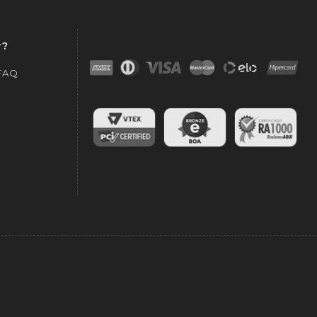
r?
 FAQ