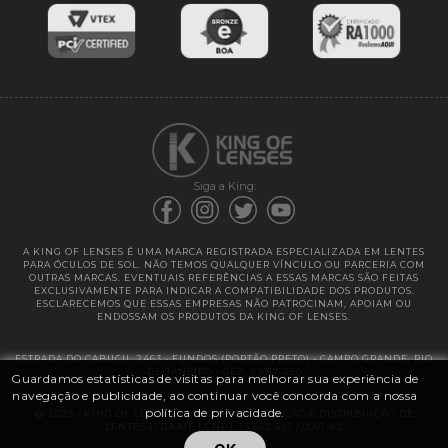
Entregas
Garantias
Siga a King:
A KING OF LENSES É UMA MARCA REGISTRADA ESPECIALIZADA EM LENTES
PARA ÓCULOS DE SOL. NÃO TEMOS QUALQUER VÍNCULO OU PARCERIA COM
OUTRAS MARCAS. EVENTUAIS REFERÊNCIAS A ESSAS MARCAS SÃO FEITAS
EXCLUSIVAMENTE PARA INDICAR A COMPATIBILIDADE DOS PRODUTOS.
ESCLARECEMOS QUE ESSAS EMPRESAS NÃO PATROCINAM, APOIAM OU
ENDOSSAM OS PRODUTOS DA KING OF LENSES.
ESTRADA DO CABUÇU, 2463 - FUNDOS (PORTÃO PRETO) - CAMPO GRANDE, RIO
DE JANEIRO - CEP: 23017-250
Guardamos estatísticas de visitas para melhorar sua experiência de
navegação e publicidade, ao continuar você concorda com a nossa
política de privacidade.
@ 2025 | KING OF LENSES - KING OF IMPORTAÇÃO E DISTRIBUIÇÃO DE
LENTES LTDA ME | CNPJ: 13.682.533 / 0001-42