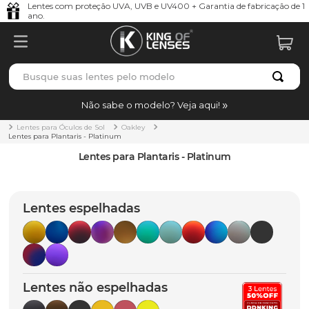
Lentes com proteção UVA, UVB e UV400 + Garantia de fabricação de 1
ano.
Busque suas lentes pelo modelo
TERMOS MAIS BUSCADOS
Não sabe o modelo? Veja aqui!
borrachas
1
º
Lentes para Óculos de Sol
Oakley
Lentes para Plantaris - Platinum
holbrook
2
º
Lentes para Plantaris - Platinum
juliet
3
º
bag
4
º
Lentes espelhadas
chaves
5
º
t-shock
6
º
latch
7
º
Lentes não espelhadas
gasket
8
º