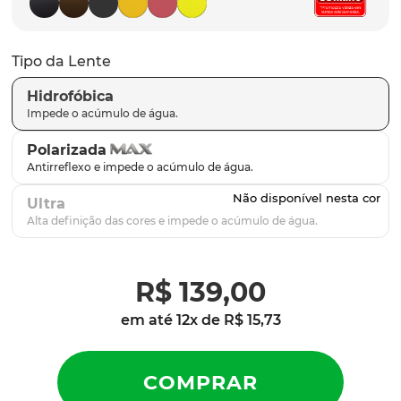
parafusos
9
º
gascan
10
º
Tipo da Lente
Hidrofóbica
Polarizada
Ultra
R$
139
,
00
em até
12
x de
R$
15
,
73