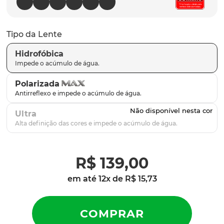
parafusos
9
º
gascan
10
º
Tipo da Lente
Hidrofóbica
Polarizada
Ultra
R$
139
,
00
em até
12
x de
R$
15
,
73