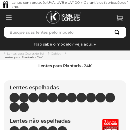
Lentes com proteção UVA, UVB e UV400 + Garantia de fabricação de 1
ano.
Busque suas lentes pelo modelo
TERMOS MAIS BUSCADOS
Não sabe o modelo? Veja aqui!
borrachas
1
º
Lentes para Óculos de Sol
Oakley
Lentes para Plantaris - 24K
holbrook
2
º
Lentes para Plantaris - 24K
juliet
3
º
bag
4
º
Lentes espelhadas
chaves
5
º
t-shock
6
º
latch
7
º
Lentes não espelhadas
gasket
8
º