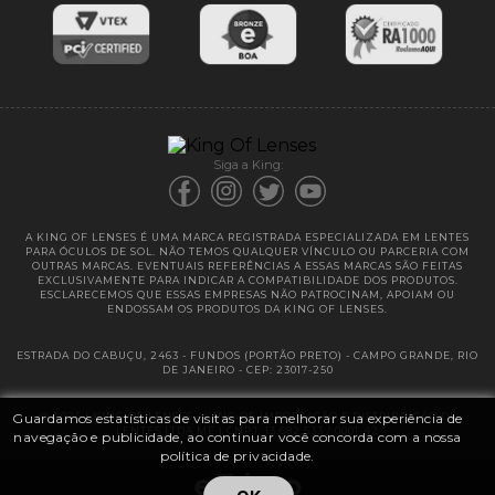
Entregas
Garantias
Siga a King:
A KING OF LENSES É UMA MARCA REGISTRADA ESPECIALIZADA EM LENTES
PARA ÓCULOS DE SOL. NÃO TEMOS QUALQUER VÍNCULO OU PARCERIA COM
OUTRAS MARCAS. EVENTUAIS REFERÊNCIAS A ESSAS MARCAS SÃO FEITAS
EXCLUSIVAMENTE PARA INDICAR A COMPATIBILIDADE DOS PRODUTOS.
ESCLARECEMOS QUE ESSAS EMPRESAS NÃO PATROCINAM, APOIAM OU
ENDOSSAM OS PRODUTOS DA KING OF LENSES.
ESTRADA DO CABUÇU, 2463 - FUNDOS (PORTÃO PRETO) - CAMPO GRANDE, RIO
DE JANEIRO - CEP: 23017-250
Guardamos estatísticas de visitas para melhorar sua experiência de
@ 2025 | KING OF LENSES - KING OF IMPORTAÇÃO E DISTRIBUIÇÃO DE
LENTES LTDA ME | CNPJ: 13.682.533 / 0001-42
navegação e publicidade, ao continuar você concorda com a nossa
política de privacidade.