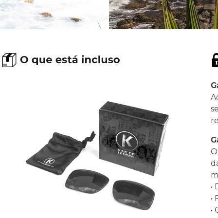
G
A
s
r
G
O
d
ma
•
•
•