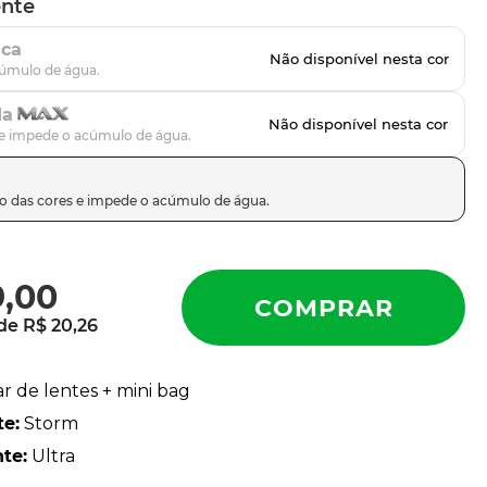
ente
ica
da
9
,
00
 de
R$
20
,
26
ar de lentes + mini bag
te
:
Storm
nte
:
Ultra