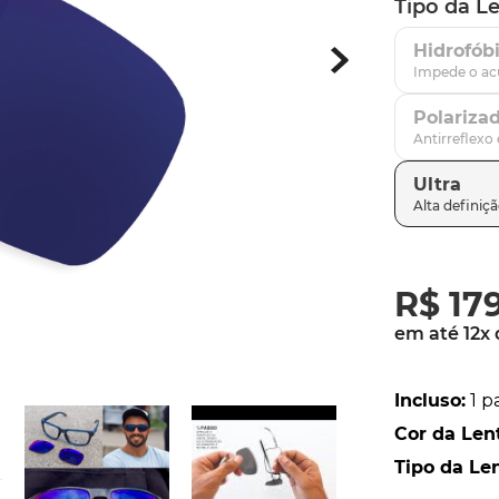
Tipo da L
latch
9
º
Hidrofób
sutro
10
º
Polariza
Ultra
R$
17
em até
12
x
Incluso
:
1 p
Cor da Len
Tipo da Le