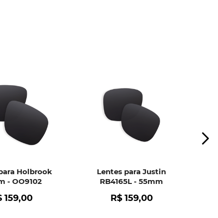
ui
e peça ajuda dos nossos especialistas.
para Holbrook
Lentes para Justin
 - OO9102
RB4165L - 55mm
$
159
,
00
R$
159
,
00