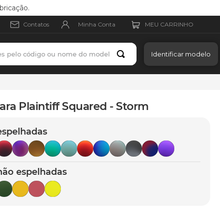
bricação.
Minha Conta
Contatos
es pelo código ou nome do modelo
Identificar modelo
ara Plaintiff Squared - Storm
espelhadas
não espelhadas