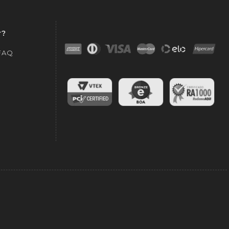
r?
 FAQ