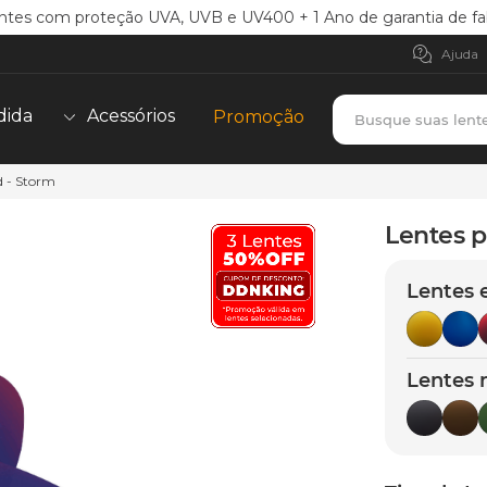
ntes com proteção UVA, UVB e UV400 + 1 Ano de garantia de fa
Ajuda
Busque suas lent
dida
Acessórios
Promoção
d - Storm
TERMOS MAIS BUSCADOS
borrachas
1
º
Lentes p
holbrook
2
º
Lentes 
juliet
3
º
bag
4
º
chaves
5
º
Lentes 
t-shock
6
º
gasket
7
º
parafusos
8
º