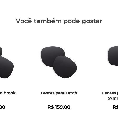
Clique aq
Você também pode gostar
Holbrook
Lentes para Latch
Lentes 
57mm
00
R$
159
,
00
R