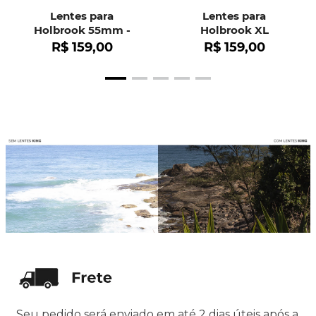
Lentes para
Lentes para
Holbrook 55mm -
Holbrook XL
OO9102
R$
159
,
00
R$
159
,
00
Seu pedido será enviado em até 2 dias úteis após a