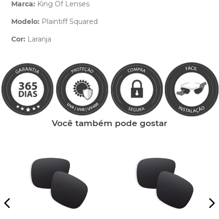
Marca:
King Of Lenses
Modelo:
Plaintiff Squared
Cor:
Laranja
Clique aqui
e peça ajuda dos nossos especialistas.
Você também pode gostar