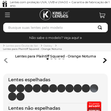
Lentes com proteção UVA, UVB e UV400 + Garantia de fabricação de 1
ano.
Busque suas lentes pelo modelo
TERMOS MAIS BUSCADOS
Não sabe o modelo? Veja aqui!
borrachas
1
º
Lentes para Óculos de Sol
Oakley
Lentes para Plaintiff Squared - Orange Noturna
holbrook
2
º
Lentes para Plaintiff Squared - Orange Noturna
juliet
3
º
bag
4
º
Lentes espelhadas
chaves
5
º
t-shock
6
º
latch
7
º
gasket
8
º
Lentes não espelhadas