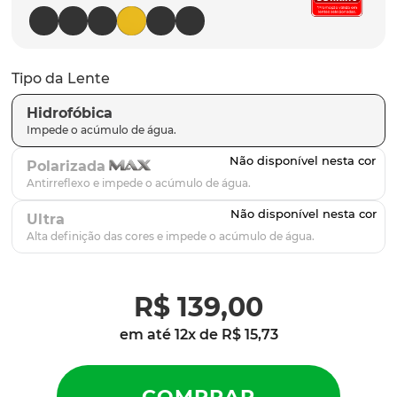
parafusos
9
º
gascan
10
º
Tipo da Lente
Hidrofóbica
Polarizada
Ultra
R$
139
,
00
em até
12
x de
R$
15
,
73