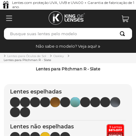
Lentes com proteção UVA, UVB e UV400 + Garantia de fabricação de 1
ano.
Busque suas lentes pelo modelo
TERMOS MAIS BUSCADOS
Não sabe o modelo? Veja aqui!
borrachas
1
º
Lentes para Óculos de Sol
Oakley
Lentes para Pitchman R - Slate
holbrook
2
º
Lentes para Pitchman R - Slate
juliet
3
º
bag
4
º
Lentes espelhadas
chaves
5
º
t-shock
6
º
gasket
7
º
Lentes não espelhadas
parafusos
8
º