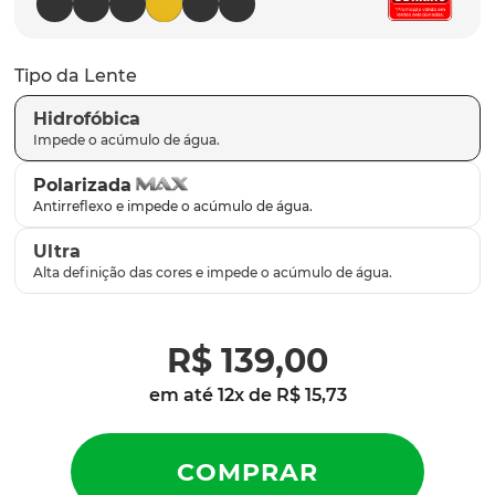
latch
9
º
sutro
10
º
Tipo da Lente
Hidrofóbica
Polarizada
Ultra
R$
139
,
00
em até
12
x de
R$
15
,
73