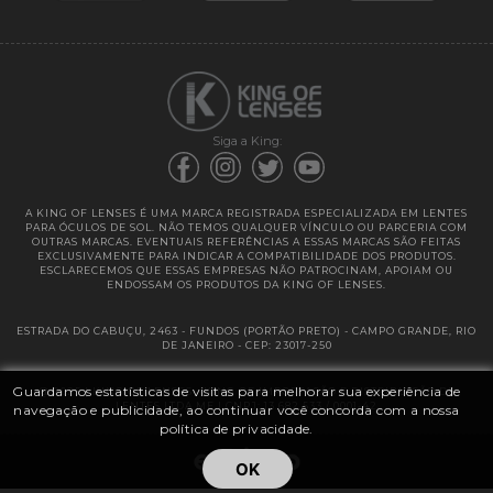
Garantias
Siga a King:
A KING OF LENSES É UMA MARCA REGISTRADA ESPECIALIZADA EM LENTES
PARA ÓCULOS DE SOL. NÃO TEMOS QUALQUER VÍNCULO OU PARCERIA COM
OUTRAS MARCAS. EVENTUAIS REFERÊNCIAS A ESSAS MARCAS SÃO FEITAS
EXCLUSIVAMENTE PARA INDICAR A COMPATIBILIDADE DOS PRODUTOS.
ESCLARECEMOS QUE ESSAS EMPRESAS NÃO PATROCINAM, APOIAM OU
ENDOSSAM OS PRODUTOS DA KING OF LENSES.
ESTRADA DO CABUÇU, 2463 - FUNDOS (PORTÃO PRETO) - CAMPO GRANDE, RIO
DE JANEIRO - CEP: 23017-250
Guardamos estatísticas de visitas para melhorar sua experiência de
@ 2025 | KING OF LENSES - KING OF IMPORTAÇÃO E DISTRIBUIÇÃO DE
LENTES LTDA ME | CNPJ: 13.682.533 / 0001-42
navegação e publicidade, ao continuar você concorda com a nossa
política de privacidade.
OK