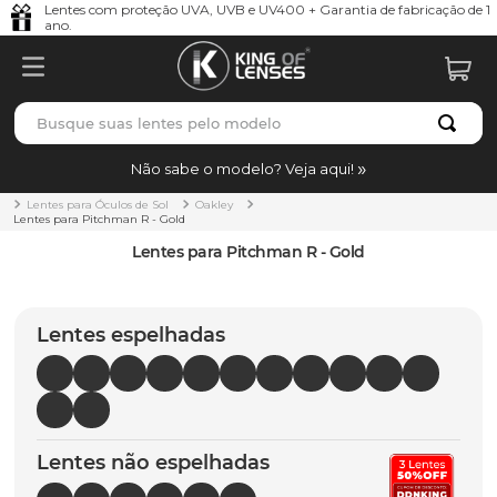
Lentes com proteção UVA, UVB e UV400 + Garantia de fabricação de 1
ano.
Busque suas lentes pelo modelo
TERMOS MAIS BUSCADOS
Não sabe o modelo? Veja aqui!
borrachas
1
º
Lentes para Óculos de Sol
Oakley
Lentes para Pitchman R - Gold
holbrook
2
º
Lentes para Pitchman R - Gold
juliet
3
º
bag
4
º
Lentes espelhadas
chaves
5
º
t-shock
6
º
gasket
7
º
Lentes não espelhadas
parafusos
8
º