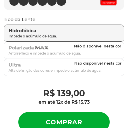
latch
9
º
sutro
10
º
Tipo da Lente
Hidrofóbica
Polarizada
Ultra
R$
139
,
00
em até
12
x de
R$
15
,
73