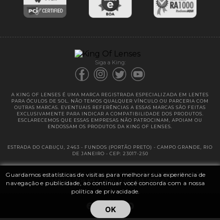
Entregas
Garantias
Siga a King:
A KING OF LENSES É UMA MARCA REGISTRADA ESPECIALIZADA EM LENTES
PARA ÓCULOS DE SOL. NÃO TEMOS QUALQUER VÍNCULO OU PARCERIA COM
OUTRAS MARCAS. EVENTUAIS REFERÊNCIAS A ESSAS MARCAS SÃO FEITAS
EXCLUSIVAMENTE PARA INDICAR A COMPATIBILIDADE DOS PRODUTOS.
ESCLARECEMOS QUE ESSAS EMPRESAS NÃO PATROCINAM, APOIAM OU
ENDOSSAM OS PRODUTOS DA KING OF LENSES.
ESTRADA DO CABUÇU, 2463 - FUNDOS (PORTÃO PRETO) - CAMPO GRANDE, RIO
DE JANEIRO - CEP: 23017-250
Guardamos estatísticas de visitas para melhorar sua experiência de
@ 2025 | KING OF LENSES - KING OF IMPORTAÇÃO E DISTRIBUIÇÃO DE
LENTES LTDA ME | CNPJ: 13.682.533 / 0001-42
navegação e publicidade, ao continuar você concorda com a nossa
política de privacidade.
OK