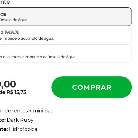
ente
ica
da
9
,
00
 de
R$
15
,
73
ar de lentes + mini bag
te
:
Dark Ruby
nte
:
Hidrofóbica