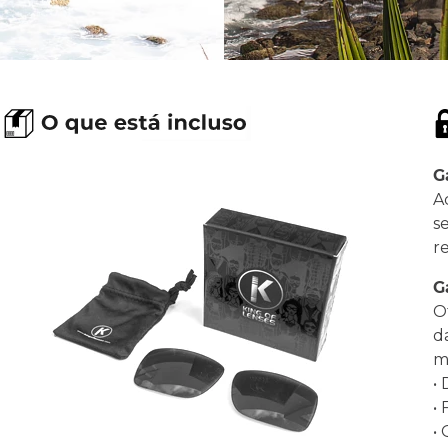
G
A
s
r
G
O
d
ma
•
•
•