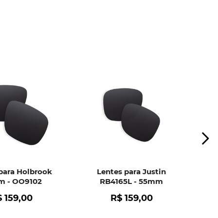
ui
e peça ajuda dos nossos especialistas.
para Holbrook
Lentes para Justin
 - OO9102
RB4165L - 55mm
$
159
,
00
R$
159
,
00