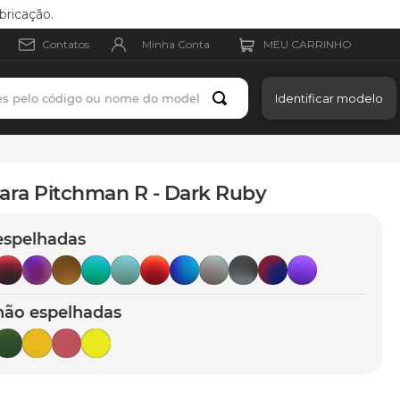
bricação.
Minha Conta
Contatos
es pelo código ou nome do modelo
Identificar modelo
ara Pitchman R - Dark Ruby
espelhadas
não espelhadas