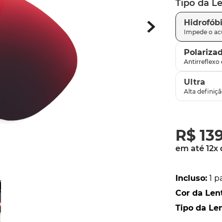
Tipo da L
parafusos
9
º
Hidrofób
gascan
10
º
Polariza
Ultra
R$
13
em até
12
x
Incluso
:
1 p
Cor da Len
Tipo da Le