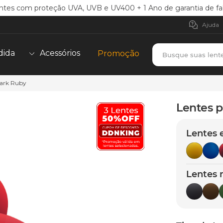
ntes com proteção UVA, UVB e UV400 + 1 Ano de garantia de fa
Ajuda
Busque suas lent
dida
Acessórios
Promoção
Dark Ruby
TERMOS MAIS BUSCADOS
borrachas
1
º
Lentes p
holbrook
2
º
Lentes 
juliet
3
º
bag
4
º
chaves
5
º
Lentes 
t-shock
6
º
latch
7
º
gasket
8
º