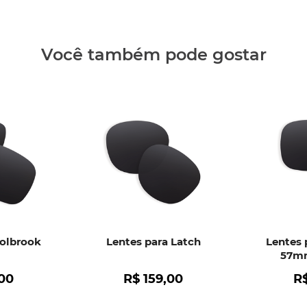
Clique aq
Você também pode gostar
Holbrook
Lentes para Latch
Lentes 
57mm
00
R$
159
,
00
R