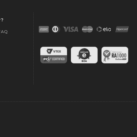
r?
 FAQ