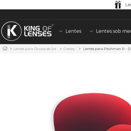
Le
Lentes
Lentes sob me
Lentes para Óculos de Sol
Oakley
Lentes para Pitchman R - 