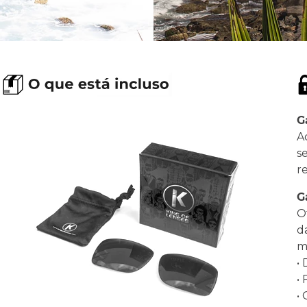
G
A
s
r
G
O
d
ma
•
•
•