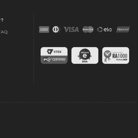
r?
 FAQ