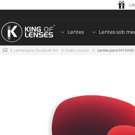
Le
Lentes
Lentes sob me
Lentes para Óculos de Sol
Ralph Lauren
Lentes para PH 3063