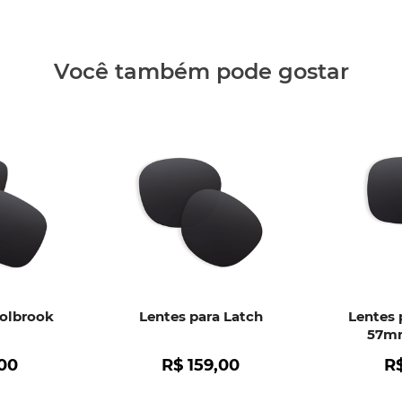
Clique aq
Você também pode gostar
Holbrook
Lentes para Latch
Lentes 
57mm
00
R$
159
,
00
R