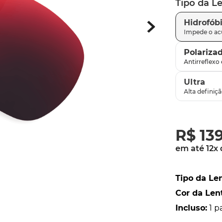
Tipo da L
latch
9
º
Hidrofób
sutro
10
º
Polariza
Ultra
R$
13
em até
12
x
Tipo da Le
Cor da Len
Incluso
:
1 p