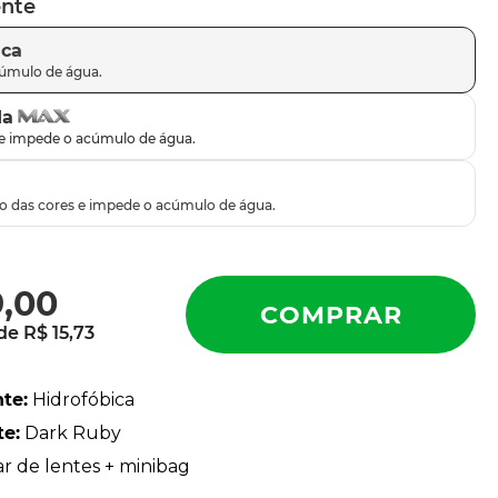
ente
ica
da
9
,
00
 de
R$
15
,
73
nte
:
Hidrofóbica
te
:
Dark Ruby
ar de lentes + minibag