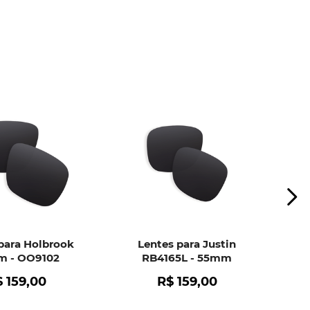
ui
e peça ajuda dos nossos especialistas.
para Holbrook
Lentes para Justin
 - OO9102
RB4165L - 55mm
$
159
,
00
R$
159
,
00