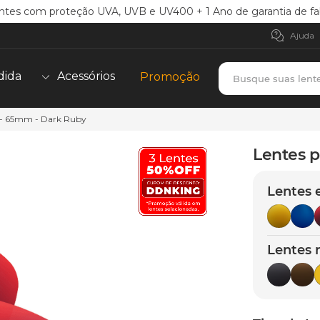
ntes com proteção UVA, UVB e UV400 + 1 Ano de garantia de fa
Ajuda
Busque suas lent
dida
Acessórios
Promoção
 - 65mm - Dark Ruby
TERMOS MAIS BUSCADOS
borrachas
1
º
Lentes 
holbrook
2
º
Lentes 
juliet
3
º
bag
4
º
chaves
5
º
Lentes 
t-shock
6
º
gasket
7
º
parafusos
8
º