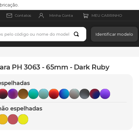
bricação.
Minha Conta
Contatos
es pelo código ou nome do modelo
Identificar modelo
para PH 3063 - 65mm - Dark Ruby
espelhadas
não espelhadas