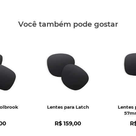
Clique aq
Você também pode gostar
Holbrook
Lentes para Latch
Lentes 
57mm
00
R$
159
,
00
R