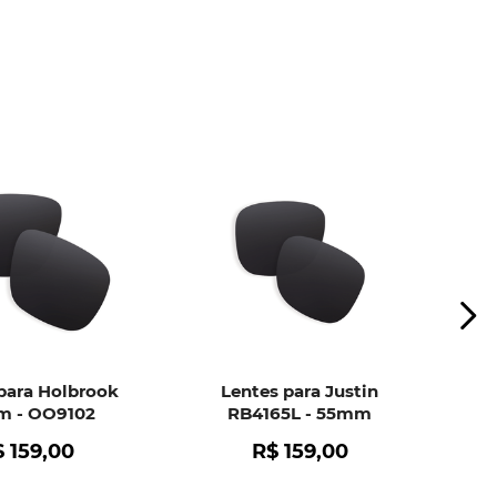
ui
e peça ajuda dos nossos especialistas.
para Holbrook
Lentes para Justin
 - OO9102
RB4165L - 55mm
$
159
,
00
R$
159
,
00