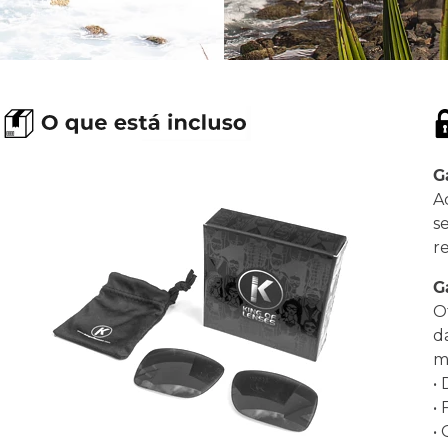
G
A
s
r
G
O
d
ma
•
•
•