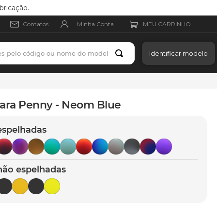
bricação.
Minha Conta
Contatos
es pelo código ou nome do modelo
Identificar modelo
para Penny - Neom Blue
espelhadas
não espelhadas