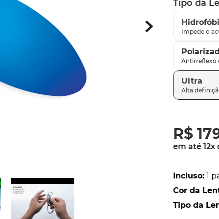
Tipo da L
latch
9
º
Hidrofób
sutro
10
º
Polariza
Ultra
R$
17
em até
12
x
Incluso
:
1 p
Cor da Len
Tipo da Le