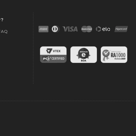
r?
 FAQ