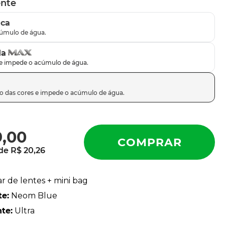
ente
ica
da
9
,
00
 de
R$
20
,
26
ar de lentes + mini bag
te
:
Neom Blue
nte
:
Ultra