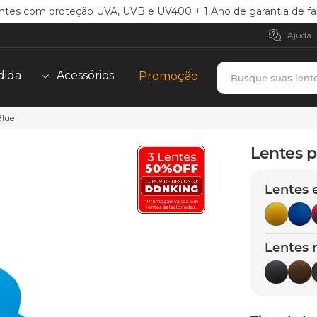
ntes com proteção UVA, UVB e UV400 + 1 Ano de garantia de fa
Ajuda
Busque suas lent
dida
Acessórios
Promoção
Blue
TERMOS MAIS BUSCADOS
borrachas
1
º
Lentes 
holbrook
2
º
Lentes 
juliet
3
º
bag
4
º
chaves
5
º
Lentes 
t-shock
6
º
gasket
7
º
parafusos
8
º