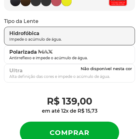
parafusos
9
º
gascan
10
º
Tipo da Lente
Hidrofóbica
Polarizada
Ultra
R$
139
,
00
em até
12
x de
R$
15
,
73