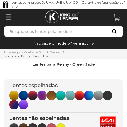
Lentes com proteção UVA, UVB e UV400 + Garantia de fabricação de 1
ano.
Busque suas lentes pelo modelo
TERMOS MAIS BUSCADOS
Não sabe o modelo? Veja aqui!
borrachas
1
º
Lentes para Óculos de Sol
Oakley
Lentes para Penny - Green Jade
holbrook
2
º
Lentes para Penny - Green Jade
juliet
3
º
bag
4
º
Lentes espelhadas
chaves
5
º
t-shock
6
º
latch
7
º
Lentes não espelhadas
gasket
8
º