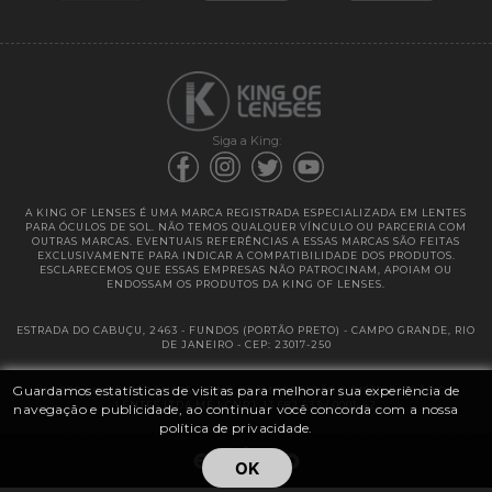
Garantias
Siga a King:
A KING OF LENSES É UMA MARCA REGISTRADA ESPECIALIZADA EM LENTES
PARA ÓCULOS DE SOL. NÃO TEMOS QUALQUER VÍNCULO OU PARCERIA COM
OUTRAS MARCAS. EVENTUAIS REFERÊNCIAS A ESSAS MARCAS SÃO FEITAS
EXCLUSIVAMENTE PARA INDICAR A COMPATIBILIDADE DOS PRODUTOS.
ESCLARECEMOS QUE ESSAS EMPRESAS NÃO PATROCINAM, APOIAM OU
ENDOSSAM OS PRODUTOS DA KING OF LENSES.
ESTRADA DO CABUÇU, 2463 - FUNDOS (PORTÃO PRETO) - CAMPO GRANDE, RIO
DE JANEIRO - CEP: 23017-250
Guardamos estatísticas de visitas para melhorar sua experiência de
@ 2025 | KING OF LENSES - KING OF IMPORTAÇÃO E DISTRIBUIÇÃO DE
LENTES LTDA ME | CNPJ: 13.682.533 / 0001-42
navegação e publicidade, ao continuar você concorda com a nossa
política de privacidade.
OK