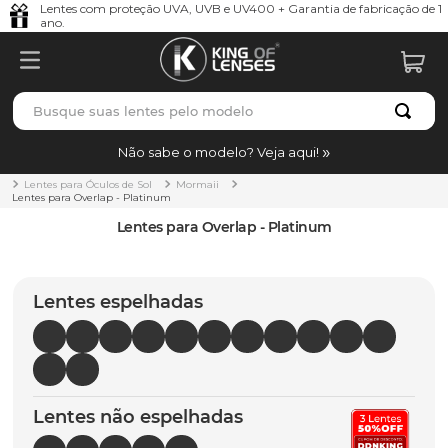
Lentes com proteção UVA, UVB e UV400 + Garantia de fabricação de 1
ano.
Busque suas lentes pelo modelo
TERMOS MAIS BUSCADOS
Não sabe o modelo? Veja aqui!
borrachas
1
º
Lentes para Óculos de Sol
Mormaii
Lentes para Overlap - Platinum
holbrook
2
º
Lentes para Overlap - Platinum
juliet
3
º
bag
4
º
Lentes espelhadas
chaves
5
º
t-shock
6
º
latch
7
º
Lentes não espelhadas
gasket
8
º