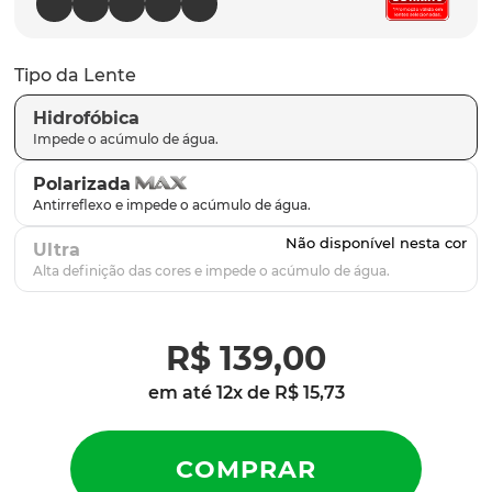
parafusos
9
º
gascan
10
º
Tipo da Lente
Hidrofóbica
Polarizada
Ultra
R$
139
,
00
em até
12
x de
R$
15
,
73