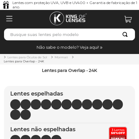
Lentes com proteção UVA, UVB e UV400 + Garantia de fabricação de 1
ano.
Busque suas lentes pelo modelo
TERMOS MAIS BUSCADOS
Não sabe o modelo? Veja aqui!
borrachas
1
º
Lentes para Óculos de Sol
Mormaii
Lentes para Overlap - 24K
holbrook
2
º
Lentes para Overlap - 24K
juliet
3
º
bag
4
º
Lentes espelhadas
chaves
5
º
t-shock
6
º
gasket
7
º
Lentes não espelhadas
parafusos
8
º