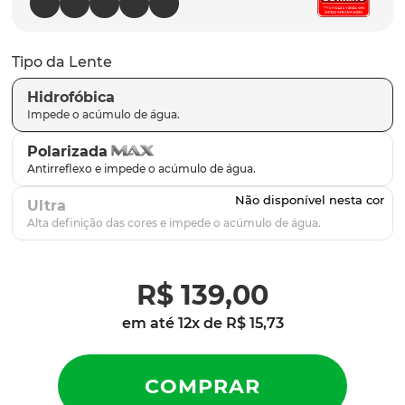
latch
9
º
sutro
10
º
Tipo da Lente
Hidrofóbica
Polarizada
Ultra
R$
139
,
00
em até
12
x de
R$
15
,
73