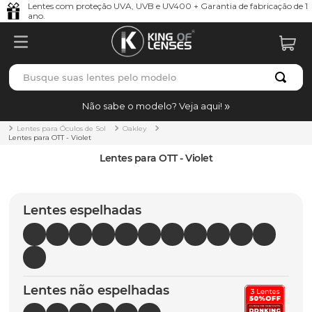
Lentes com proteção UVA, UVB e UV400 + Garantia de fabricação de 1
ano.
Busque suas lentes pelo modelo
TERMOS MAIS BUSCADOS
Não sabe o modelo? Veja aqui!
borrachas
1
º
Lentes para Óculos de Sol
Oakley
Lentes para OTT - Violet
holbrook
2
º
Lentes para OTT - Violet
juliet
3
º
bag
4
º
Lentes espelhadas
chaves
5
º
t-shock
6
º
gasket
7
º
Lentes não espelhadas
parafusos
8
º