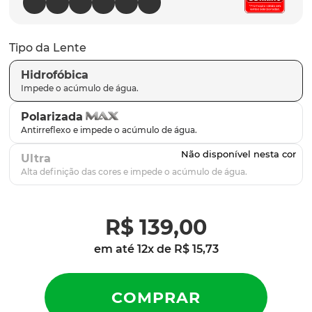
latch
9
º
sutro
10
º
Tipo da Lente
Hidrofóbica
Polarizada
Ultra
R$
139
,
00
em até
12
x de
R$
15
,
73