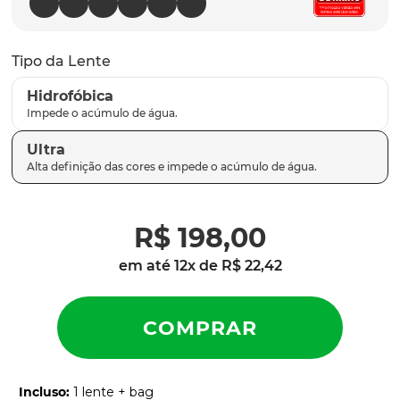
latch
9
º
sutro
10
º
Tipo da Lente
Hidrofóbica
Ultra
R$
198
,
00
em até
12
x de
R$
22
,
42
Incluso
:
1 lente + bag