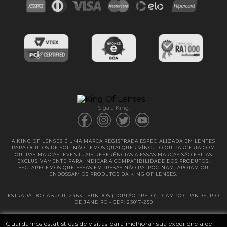
Blog
Cores das lentes
Lentes de Reposição
Entregas
Garantias
Siga a King:
A KING OF LENSES É UMA MARCA REGISTRADA ESPECIALIZADA EM LENTES
PARA ÓCULOS DE SOL. NÃO TEMOS QUALQUER VÍNCULO OU PARCERIA COM
OUTRAS MARCAS. EVENTUAIS REFERÊNCIAS A ESSAS MARCAS SÃO FEITAS
EXCLUSIVAMENTE PARA INDICAR A COMPATIBILIDADE DOS PRODUTOS.
ESCLARECEMOS QUE ESSAS EMPRESAS NÃO PATROCINAM, APOIAM OU
ENDOSSAM OS PRODUTOS DA KING OF LENSES.
ESTRADA DO CABUÇU, 2463 - FUNDOS (PORTÃO PRETO) - CAMPO GRANDE, RIO
DE JANEIRO - CEP: 23017-250
Guardamos estatísticas de visitas para melhorar sua experiência de
@ 2025 | KING OF LENSES - KING OF IMPORTAÇÃO E DISTRIBUIÇÃO DE