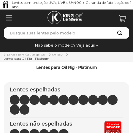
Lentes com proteção UVA, UVB e UV400 + Garantia de fabricação de 1
ano.
Busque suas lentes pelo modelo
TERMOS MAIS BUSCADOS
Não sabe o modelo? Veja aqui!
borrachas
1
º
Lentes para Óculos de Sol
Oakley
Lentes para Oil Rig - Platinum
holbrook
2
º
Lentes para Oil Rig - Platinum
juliet
3
º
bag
4
º
Lentes espelhadas
chaves
5
º
t-shock
6
º
gasket
7
º
Lentes não espelhadas
parafusos
8
º