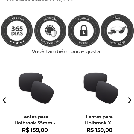
Cor Predominante:
Cinza/Verde
Clique aqui
e peça ajuda dos nossos especialistas.
Você também pode gostar
Lentes para
Lentes para
Holbrook 55mm -
Holbrook XL
OO9102
R$
159
,
00
R$
159
,
00