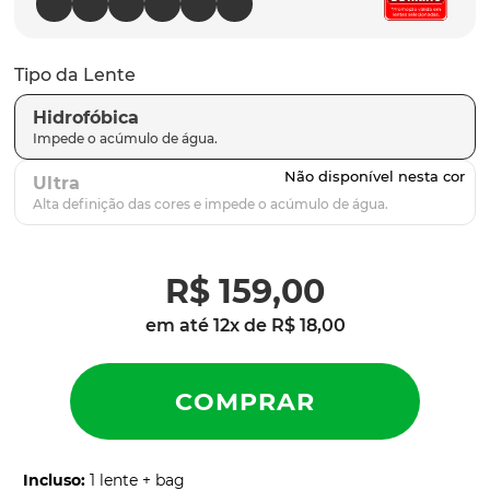
latch
9
º
sutro
10
º
Tipo da Lente
Hidrofóbica
Ultra
R$
159
,
00
em até
12
x de
R$
18
,
00
Incluso
:
1 lente + bag