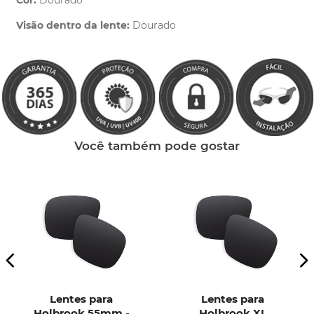
Cor:
Dourado
Clique aqui
e peça ajuda dos nossos especialistas.
Visão dentro da lente:
Dourado
Você também pode gostar
Lentes para
Lentes para
Holbrook 55mm -
Holbrook XL