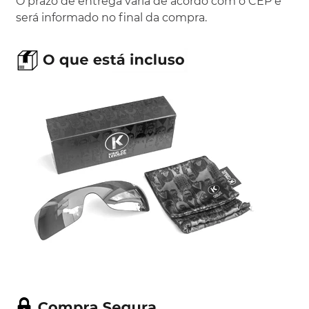
O prazo de entrega varia de acordo com o CEP e
será informado no final da compra.