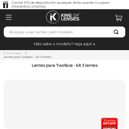
Ganhe 10% de desconto em qualquer lente usando o cupom:
PRIMEIRACOMPRA
Busque suas lentes pelo modelo
TERMOS MAIS BUSCADOS
Não sabe o modelo? Veja aqui!
borrachas
1
º
Promoção
Lentes para Twoface - kit 3 lentes
holbrook
2
º
Lentes para Twoface - kit 3 lentes
juliet
3
º
bag
4
º
chaves
5
º
t-shock
6
º
gasket
7
º
parafusos
8
º