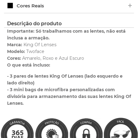
+
Verifique o prazo de entrega no fechamento do
Ao adquirir uma lente King OF Lenses você tem 1
Cores Reais
pedido.
ano de garantia para qualquer defeito de
fabricação.
Clique aqui
para ver as cores reais. Você será
Descrição do produto
Saiba mais
redirecionado para nossa Central de Ajuda.
sobre nossa garantia completa.
Importante: Só trabalhamos com as lentes, não está
inclusa a armação.
Marca:
King Of Lenses
Modelo:
Twoface
Cores:
Amarelo, Roxo e Azul Escuro
O que está incluso:
- 3 pares de lentes King Of Lenses (lado esquerdo e
Clique aqui
e peça ajuda dos nossos especialistas.
lado direito)
- 3 mini bags de microfibra personalizadas com
divisória para armazenamento das suas lentes King Of
Lenses.