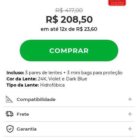
latch
9
º
R$
417
,
00
sutro
10
º
R$
208
,
50
em até
12
x de
R$
23
,
60
Incluso
:
3 pares de lentes + 3 mini bags para proteção
Cor da Lente
:
24K, Violet e Dark Blue
Tipo da Lente
:
Hidrofóbica
+
Compatibilidade
+
Procure pelo nome ou número de série (SKU) do
Frete
modelo no interior das hastes dos óculos. Em
+
alguns modelos, as borrachas ficam em cima.
Os pedidos são enviados geralmente de 2 a 5 dias
Garantia
Exemplo de Código:
úteis.