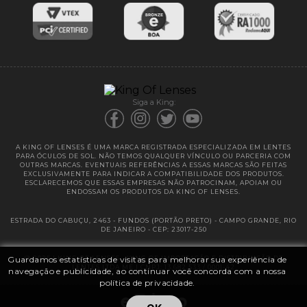
Entregas
Garantias
Siga a King:
A KING OF LENSES É UMA MARCA REGISTRADA ESPECIALIZADA EM LENTES
PARA ÓCULOS DE SOL. NÃO TEMOS QUALQUER VÍNCULO OU PARCERIA COM
OUTRAS MARCAS. EVENTUAIS REFERÊNCIAS A ESSAS MARCAS SÃO FEITAS
EXCLUSIVAMENTE PARA INDICAR A COMPATIBILIDADE DOS PRODUTOS.
ESCLARECEMOS QUE ESSAS EMPRESAS NÃO PATROCINAM, APOIAM OU
ENDOSSAM OS PRODUTOS DA KING OF LENSES.
ESTRADA DO CABUÇU, 2463 - FUNDOS (PORTÃO PRETO) - CAMPO GRANDE, RIO
DE JANEIRO - CEP: 23017-250
Guardamos estatísticas de visitas para melhorar sua experiência de
@ 2025 | KING OF LENSES - KING OF IMPORTAÇÃO E DISTRIBUIÇÃO DE
LENTES LTDA ME | CNPJ: 13.682.533 / 0001-42
navegação e publicidade, ao continuar você concorda com a nossa
política de privacidade.