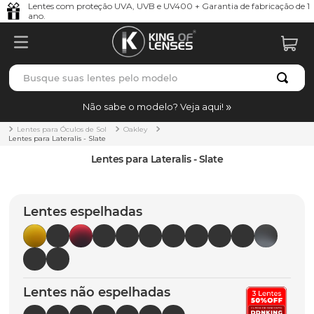
Lentes com proteção UVA, UVB e UV400 + Garantia de fabricação de 1
ano.
Busque suas lentes pelo modelo
TERMOS MAIS BUSCADOS
Não sabe o modelo? Veja aqui!
borrachas
1
º
Lentes para Óculos de Sol
Oakley
Lentes para Lateralis - Slate
holbrook
2
º
Lentes para Lateralis - Slate
juliet
3
º
bag
4
º
Lentes espelhadas
chaves
5
º
t-shock
6
º
gasket
7
º
Lentes não espelhadas
parafusos
8
º