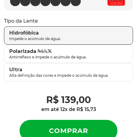
latch
9
º
sutro
10
º
Tipo da Lente
Hidrofóbica
Polarizada
Ultra
R$
139
,
00
em até
12
x de
R$
15
,
73