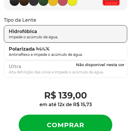
latch
9
º
sutro
10
º
Tipo da Lente
Hidrofóbica
Polarizada
Ultra
R$
139
,
00
em até
12
x de
R$
15
,
73