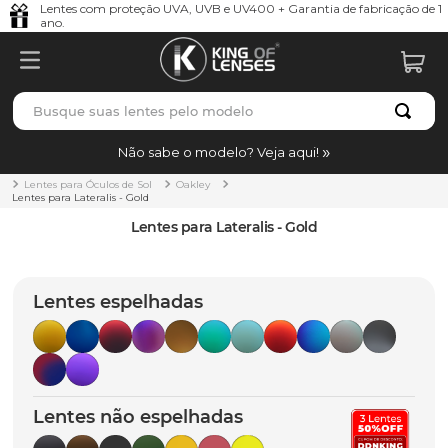
Lentes com proteção UVA, UVB e UV400 + Garantia de fabricação de 1
ano.
Busque suas lentes pelo modelo
TERMOS MAIS BUSCADOS
Não sabe o modelo? Veja aqui!
borrachas
1
º
Lentes para Óculos de Sol
Oakley
Lentes para Lateralis - Gold
holbrook
2
º
Lentes para Lateralis - Gold
juliet
3
º
bag
4
º
Lentes espelhadas
chaves
5
º
t-shock
6
º
gasket
7
º
Lentes não espelhadas
parafusos
8
º