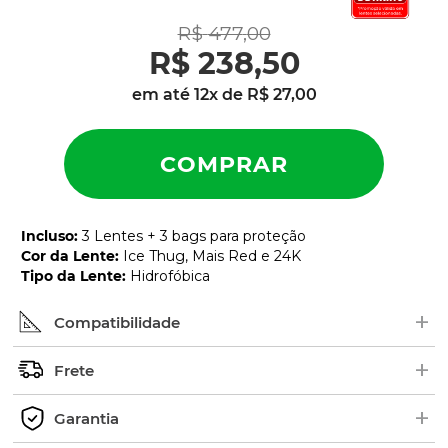
parafusos
9
º
R$
477
,
00
gascan
10
º
R$
238
,
50
em até
12
x de
R$
27
,
00
Incluso
:
3 Lentes + 3 bags para proteção
Cor da Lente
:
Ice Thug, Mais Red e 24K
Tipo da Lente
:
Hidrofóbica
+
Compatibilidade
+
Procure pelo nome ou número de série (SKU) do
Frete
modelo no interior das hastes dos óculos. Em
+
alguns modelos, as borrachas ficam em cima.
Os pedidos são enviados geralmente de 2 a 5 dias
Garantia
Exemplo de Código:
úteis.