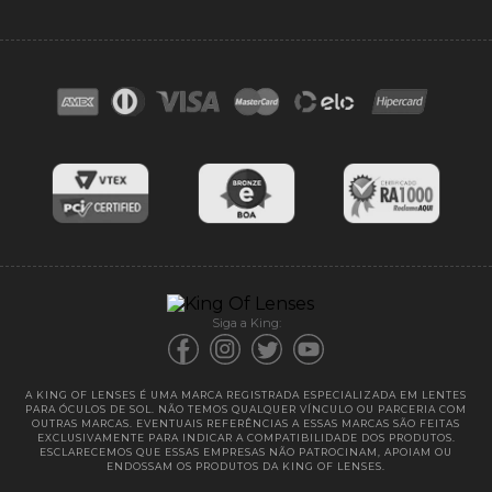
Acessórios
Ponto de retirada
FAQ
Contato
Troca e devoluções
Blog
Cores das lentes
Lentes de Reposição
Entregas
Garantias
Siga a King:
A KING OF LENSES É UMA MARCA REGISTRADA ESPECIALIZADA EM LENTES
PARA ÓCULOS DE SOL. NÃO TEMOS QUALQUER VÍNCULO OU PARCERIA COM
OUTRAS MARCAS. EVENTUAIS REFERÊNCIAS A ESSAS MARCAS SÃO FEITAS
EXCLUSIVAMENTE PARA INDICAR A COMPATIBILIDADE DOS PRODUTOS.
ESCLARECEMOS QUE ESSAS EMPRESAS NÃO PATROCINAM, APOIAM OU
ENDOSSAM OS PRODUTOS DA KING OF LENSES.