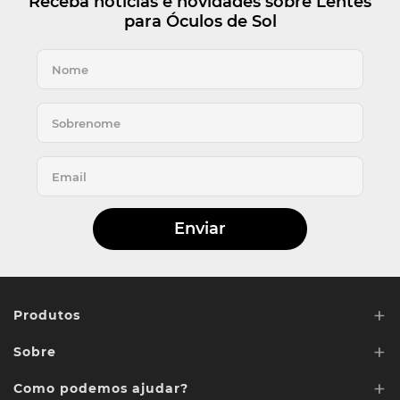
Receba notícias e novidades sobre Lentes
para Óculos de Sol
Enviar
+
Produtos
+
Sobre
Lentes de Reposição
+
Lentes Sob media
Como podemos ajudar?
Quem somos