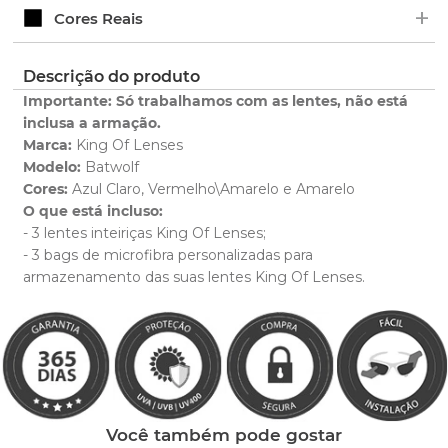
+
Verifique o prazo de entrega no fechamento do
Ao adquirir uma lente King OF Lenses você tem 1
Cores Reais
pedido.
ano de garantia para qualquer defeito de
fabricação.
Clique aqui
para ver as cores reais. Você será
Descrição do produto
Saiba mais
redirecionado para nossa Central de Ajuda.
sobre nossa garantia completa.
Importante: Só trabalhamos com as lentes, não está
inclusa a armação.
Marca:
King Of Lenses
Modelo:
Batwolf
Cores:
Azul Claro, Vermelho\Amarelo e Amarelo
O que está incluso:
- 3 lentes inteiriças King Of Lenses;
- 3 bags de microfibra personalizadas para
Clique aqui
e peça ajuda dos nossos especialistas.
armazenamento das suas lentes King Of Lenses.
Você também pode gostar