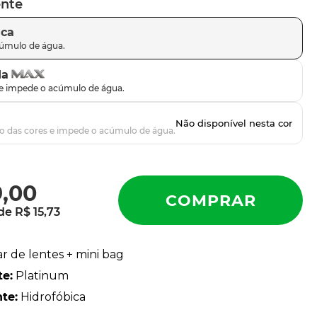
ente
ica
da
9
,
00
 de
R$
15
,
73
ar de lentes + mini bag
te
:
Platinum
nte
:
Hidrofóbica