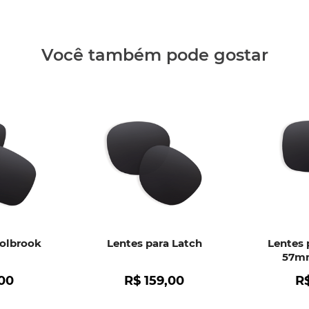
Clique aq
Você também pode gostar
Holbrook
Lentes para Latch
Lentes 
57mm
00
R$
159
,
00
R