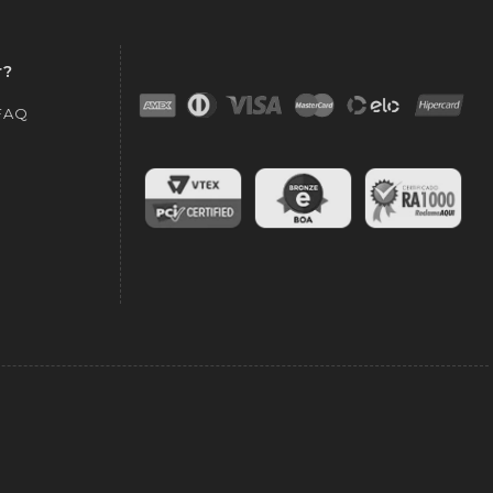
r?
 FAQ