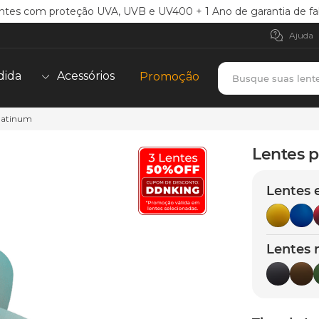
ntes com proteção UVA, UVB e UV400 + 1 Ano de garantia de fa
Ajuda
Busque suas lent
dida
Acessórios
Promoção
Platinum
TERMOS MAIS BUSCADOS
borrachas
1
º
Lentes p
holbrook
2
º
Lentes 
juliet
3
º
bag
4
º
chaves
5
º
Lentes 
t-shock
6
º
latch
7
º
gasket
8
º