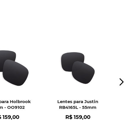
ui
e peça ajuda dos nossos especialistas.
para Holbrook
Lentes para Justin
 - OO9102
RB4165L - 55mm
$
159
,
00
R$
159
,
00