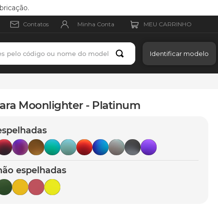
bricação.
Minha Conta
Contatos
es pelo código ou nome do modelo
Identificar modelo
ara Moonlighter - Platinum
espelhadas
não espelhadas