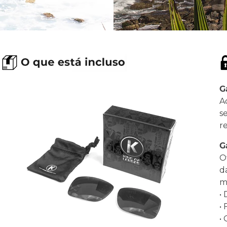
G
A
s
r
G
O
d
ma
•
•
•