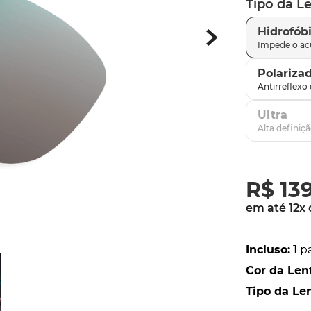
Tipo da L
parafusos
9
º
Hidrofób
gascan
10
º
Polariza
Ultra
R$
13
em até
12
x
Incluso
:
1 p
Cor da Len
Tipo da Le