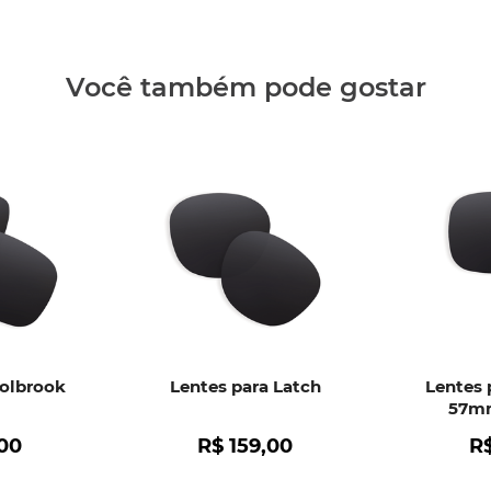
Clique aq
Você também pode gostar
Holbrook
Lentes para Latch
Lentes 
57mm
00
R$
159
,
00
R