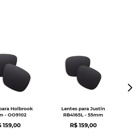
ui
e peça ajuda dos nossos especialistas.
para Holbrook
Lentes para Justin
 - OO9102
RB4165L - 55mm
$
159
,
00
R$
159
,
00