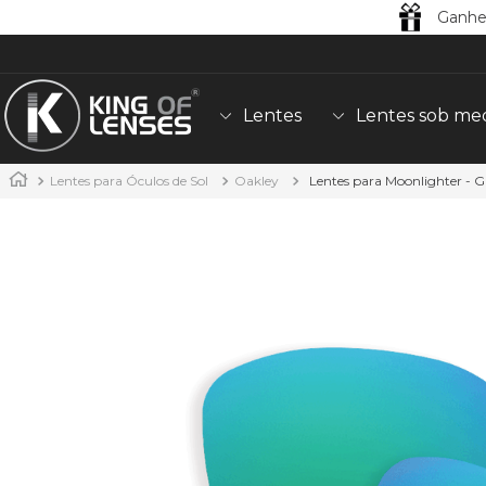
Ganhe
Lentes
Lentes sob me
Lentes para Óculos de Sol
Oakley
Lentes para Moonlighter - G