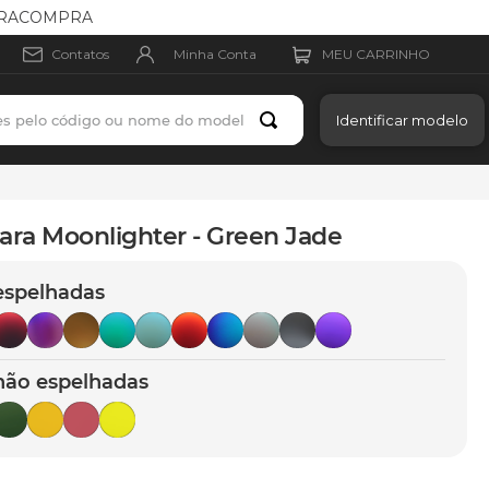
MEIRACOMPRA
Minha Conta
Contatos
es pelo código ou nome do modelo
Identificar modelo
ara Moonlighter - Green Jade
espelhadas
não espelhadas