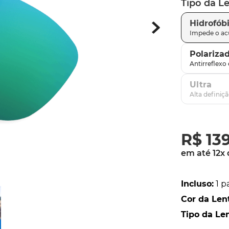
Tipo da L
parafusos
9
º
Hidrofób
gascan
10
º
Polariza
Ultra
R$
13
em até
12
x
Incluso
:
1 p
Cor da Len
Tipo da Le