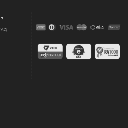
r?
 FAQ