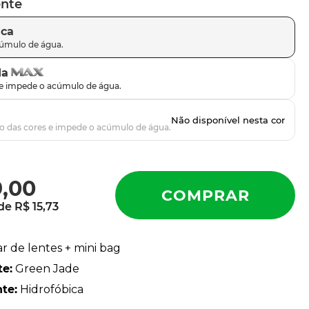
ente
ica
da
9
,
00
 de
R$
15
,
73
ar de lentes + mini bag
te
:
Green Jade
nte
:
Hidrofóbica