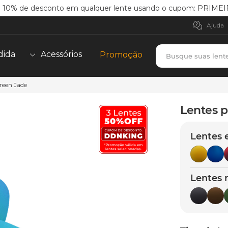
 10% de desconto em qualquer lente usando o cupom: PRI
Ajuda
Busque suas lent
dida
Acessórios
Promoção
reen Jade
TERMOS MAIS BUSCADOS
borrachas
1
º
Lentes p
holbrook
2
º
Lentes 
juliet
3
º
bag
4
º
chaves
5
º
Lentes 
t-shock
6
º
latch
7
º
gasket
8
º