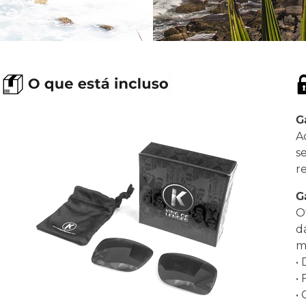
G
A
s
r
G
O
d
ma
•
•
•