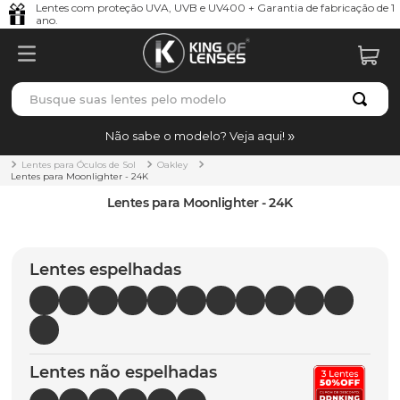
Lentes com proteção UVA, UVB e UV400 + Garantia de fabricação de 1
ano.
Busque suas lentes pelo modelo
TERMOS MAIS BUSCADOS
Não sabe o modelo? Veja aqui!
borrachas
1
º
Lentes para Óculos de Sol
Oakley
Lentes para Moonlighter - 24K
holbrook
2
º
Lentes para Moonlighter - 24K
juliet
3
º
bag
4
º
Lentes espelhadas
chaves
5
º
t-shock
6
º
latch
7
º
Lentes não espelhadas
gasket
8
º