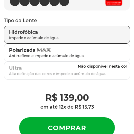
parafusos
9
º
gascan
10
º
Tipo da Lente
Hidrofóbica
Polarizada
Ultra
R$
139
,
00
em até
12
x de
R$
15
,
73