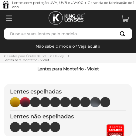
Lentes com proteção UVA, UVB e UV400 + Garantia de fabricação de 1
ano.
Busque suas lentes pelo modelo
TERMOS MAIS BUSCADOS
Não sabe o modelo? Veja aqui!
borrachas
1
º
Lentes para Óculos de Sol
Oakley
Lentes para Montefrio - Violet
holbrook
2
º
Lentes para Montefrio - Violet
juliet
3
º
bag
4
º
Lentes espelhadas
chaves
5
º
t-shock
6
º
Lentes não espelhadas
gasket
7
º
parafusos
8
º