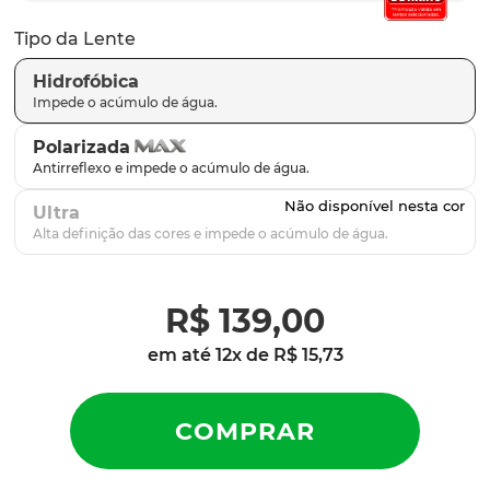
latch
9
º
Tipo da Lente
sutro
10
º
Hidrofóbica
Polarizada
Ultra
R$
139
,
00
em até
12
x de
R$
15
,
73