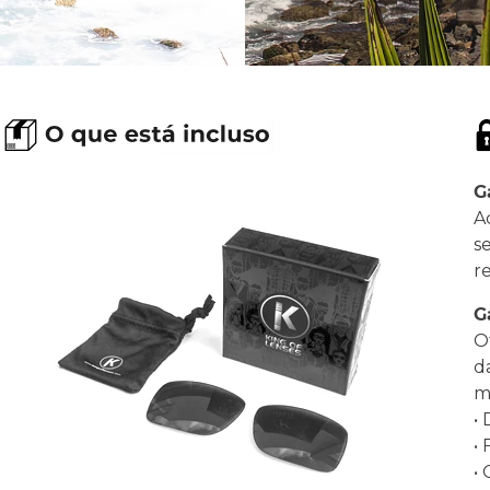
G
A
s
r
G
O
d
ma
•
•
•