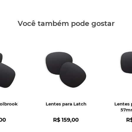
Clique aq
Você também pode gostar
Holbrook
Lentes para Latch
Lentes 
57mm
00
R$
159
,
00
R