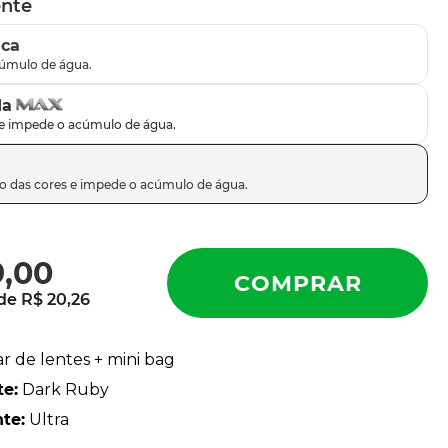
ente
ica
da
9
,
00
 de
R$
20
,
26
ar de lentes + mini bag
te
:
Dark Ruby
nte
:
Ultra