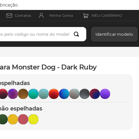
bricação.
Minha Conta
Contatos
es pelo código ou nome do modelo
Identificar modelo
ara Monster Dog - Dark Ruby
espelhadas
não espelhadas