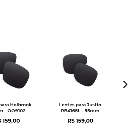
ui
e peça ajuda dos nossos especialistas.
para Holbrook
Lentes para Justin
 - OO9102
RB4165L - 55mm
$
159
,
00
R$
159
,
00