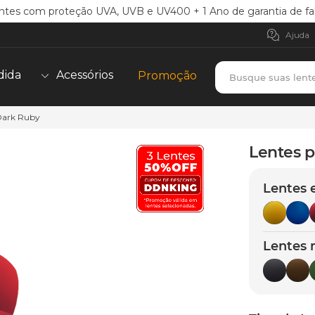
ntes com proteção UVA, UVB e UV400 + 1 Ano de garantia de fa
Ajuda
Busque suas lent
dida
Acessórios
Promoção
 Dark Ruby
TERMOS MAIS BUSCADOS
borrachas
1
º
Lentes p
holbrook
2
º
Lentes 
juliet
3
º
bag
4
º
chaves
5
º
Lentes 
t-shock
6
º
gasket
7
º
parafusos
8
º