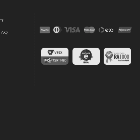
r?
 FAQ