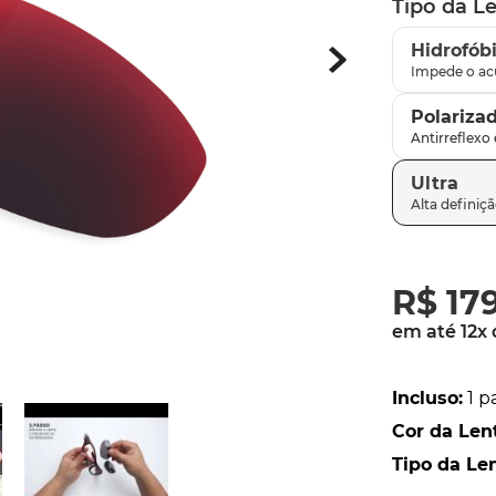
Tipo da L
latch
9
º
Hidrofób
sutro
10
º
Polariza
Ultra
R$
17
em até
12
x
Incluso
:
1 p
Cor da Len
Tipo da Le