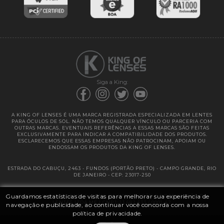
Entregas
Garantias
Siga a King:
A KING OF LENSES É UMA MARCA REGISTRADA ESPECIALIZADA EM LENTES
PARA ÓCULOS DE SOL. NÃO TEMOS QUALQUER VÍNCULO OU PARCERIA COM
OUTRAS MARCAS. EVENTUAIS REFERÊNCIAS A ESSAS MARCAS SÃO FEITAS
EXCLUSIVAMENTE PARA INDICAR A COMPATIBILIDADE DOS PRODUTOS.
ESCLARECEMOS QUE ESSAS EMPRESAS NÃO PATROCINAM, APOIAM OU
ENDOSSAM OS PRODUTOS DA KING OF LENSES.
ESTRADA DO CABUÇU, 2463 - FUNDOS (PORTÃO PRETO) - CAMPO GRANDE, RIO
DE JANEIRO - CEP: 23017-250
Guardamos estatísticas de visitas para melhorar sua experiência de
@ 2025 | KING OF LENSES - KING OF IMPORTAÇÃO E DISTRIBUIÇÃO DE
LENTES LTDA ME | CNPJ: 13.682.533 / 0001-42
navegação e publicidade, ao continuar você concorda com a nossa
política de privacidade.