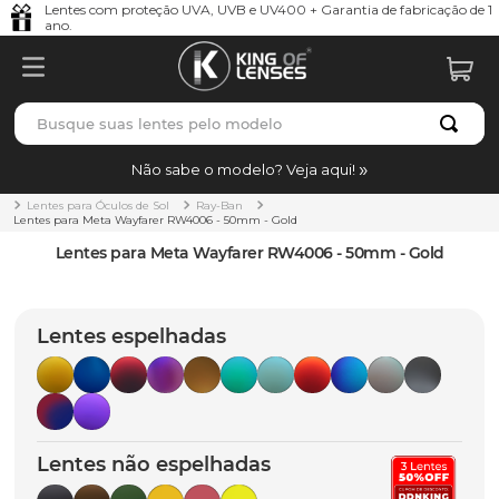
Lentes com proteção UVA, UVB e UV400 + Garantia de fabricação de 1
ano.
Busque suas lentes pelo modelo
TERMOS MAIS BUSCADOS
Não sabe o modelo? Veja aqui!
borrachas
1
º
Lentes para Óculos de Sol
Ray-Ban
Lentes para Meta Wayfarer RW4006 - 50mm - Gold
holbrook
2
º
Lentes para Meta Wayfarer RW4006 - 50mm - Gold
juliet
3
º
bag
4
º
Lentes espelhadas
chaves
5
º
t-shock
6
º
gasket
7
º
Lentes não espelhadas
parafusos
8
º