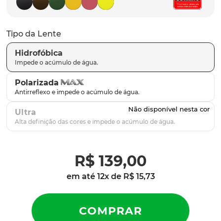
latch
9
º
sutro
10
º
Tipo da Lente
Hidrofóbica
Polarizada
Ultra
R$
139
,
00
em até
12
x de
R$
15
,
73