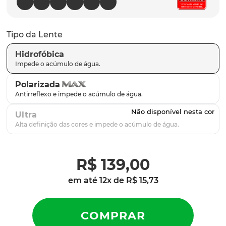
latch
9
º
sutro
10
º
Tipo da Lente
Hidrofóbica
Polarizada
Ultra
R$
139
,
00
em até
12
x de
R$
15
,
73