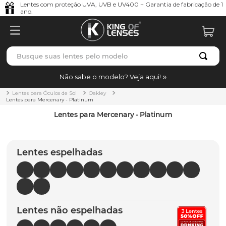
Lentes com proteção UVA, UVB e UV400 + Garantia de fabricação de 1
ano.
Busque suas lentes pelo modelo
TERMOS MAIS BUSCADOS
Não sabe o modelo? Veja aqui!
borrachas
1
º
Lentes para Óculos de Sol
Oakley
Lentes para Mercenary - Platinum
holbrook
2
º
Lentes para Mercenary - Platinum
juliet
3
º
bag
4
º
Lentes espelhadas
chaves
5
º
t-shock
6
º
gasket
7
º
Lentes não espelhadas
parafusos
8
º