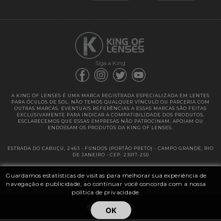
Garantias
Siga a King:
A KING OF LENSES É UMA MARCA REGISTRADA ESPECIALIZADA EM LENTES
PARA ÓCULOS DE SOL. NÃO TEMOS QUALQUER VÍNCULO OU PARCERIA COM
OUTRAS MARCAS. EVENTUAIS REFERÊNCIAS A ESSAS MARCAS SÃO FEITAS
EXCLUSIVAMENTE PARA INDICAR A COMPATIBILIDADE DOS PRODUTOS.
ESCLARECEMOS QUE ESSAS EMPRESAS NÃO PATROCINAM, APOIAM OU
ENDOSSAM OS PRODUTOS DA KING OF LENSES.
ESTRADA DO CABUÇU, 2463 - FUNDOS (PORTÃO PRETO) - CAMPO GRANDE, RIO
DE JANEIRO - CEP: 23017-250
Guardamos estatísticas de visitas para melhorar sua experiência de
@ 2025 | KING OF LENSES - KING OF IMPORTAÇÃO E DISTRIBUIÇÃO DE
LENTES LTDA ME | CNPJ: 13.682.533 / 0001-42
navegação e publicidade, ao continuar você concorda com a nossa
política de privacidade.
OK