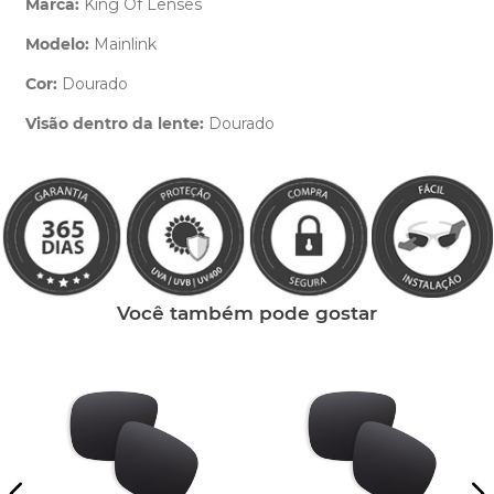
Marca:
King Of Lenses
Modelo:
Mainlink
Cor:
Dourado
Clique aqui
e peça ajuda dos nossos especialistas.
Visão dentro da lente:
Dourado
Você também pode gostar