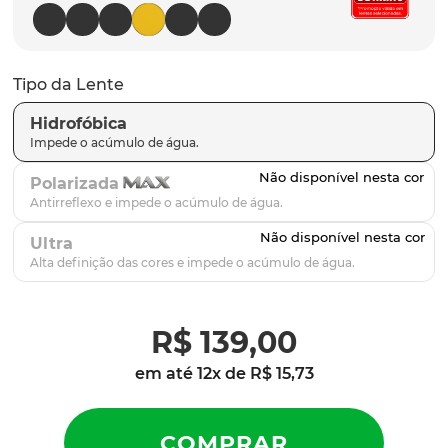
parafusos
9
º
gascan
10
º
Tipo da Lente
Hidrofóbica
Polarizada
Ultra
R$
139
,
00
em até
12
x de
R$
15
,
73