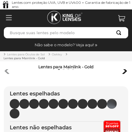
Lentes com proteção UVA, UVB e UV400 + Garantia de fabricação de 1
ano.
Busque suas lentes pelo modelo
TERMOS MAIS BUSCADOS
Não sabe o modelo? Veja aqui!
borrachas
1
º
Lentes para Óculos de Sol
Oakley
Lentes para Mainlink - Gold
holbrook
2
º
Lentes para Mainlink - Gold
juliet
3
º
bag
4
º
Lentes espelhadas
chaves
5
º
t-shock
6
º
latch
7
º
gasket
8
º
Lentes não espelhadas