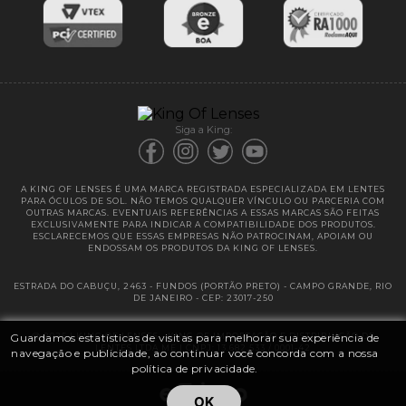
Entregas
Garantias
Siga a King:
A KING OF LENSES É UMA MARCA REGISTRADA ESPECIALIZADA EM LENTES
PARA ÓCULOS DE SOL. NÃO TEMOS QUALQUER VÍNCULO OU PARCERIA COM
OUTRAS MARCAS. EVENTUAIS REFERÊNCIAS A ESSAS MARCAS SÃO FEITAS
EXCLUSIVAMENTE PARA INDICAR A COMPATIBILIDADE DOS PRODUTOS.
ESCLARECEMOS QUE ESSAS EMPRESAS NÃO PATROCINAM, APOIAM OU
ENDOSSAM OS PRODUTOS DA KING OF LENSES.
ESTRADA DO CABUÇU, 2463 - FUNDOS (PORTÃO PRETO) - CAMPO GRANDE, RIO
DE JANEIRO - CEP: 23017-250
Guardamos estatísticas de visitas para melhorar sua experiência de
@ 2025 | KING OF LENSES - KING OF IMPORTAÇÃO E DISTRIBUIÇÃO DE
LENTES LTDA ME | CNPJ: 13.682.533 / 0001-42
navegação e publicidade, ao continuar você concorda com a nossa
política de privacidade.
OK