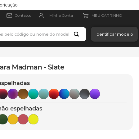
bricação.
Minha Conta
Contatos
es pelo código ou nome do modelo
Identificar modelo
ara Madman - Slate
espelhadas
não espelhadas