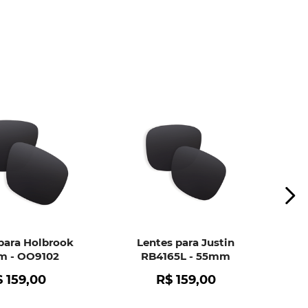
ui
e peça ajuda dos nossos especialistas.
para Holbrook
Lentes para Justin
 - OO9102
RB4165L - 55mm
$
159
,
00
R$
159
,
00