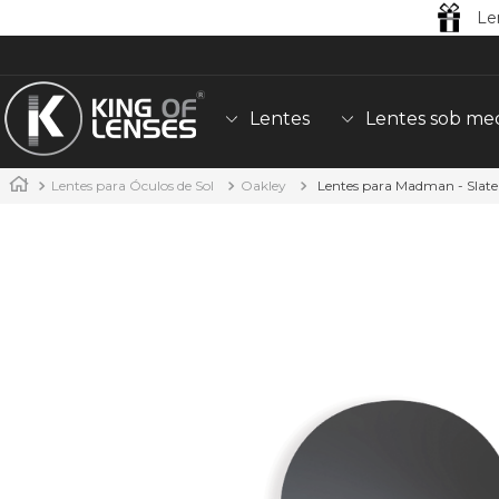
Le
Lentes
Lentes sob me
Lentes para Óculos de Sol
Oakley
Lentes para Madman - Slate