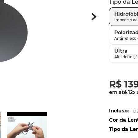
Tipo da L
latch
9
º
Hidrofób
sutro
10
º
Polariza
Ultra
R$
13
em até
12
x
Incluso
:
1 p
Cor da Len
Tipo da Le