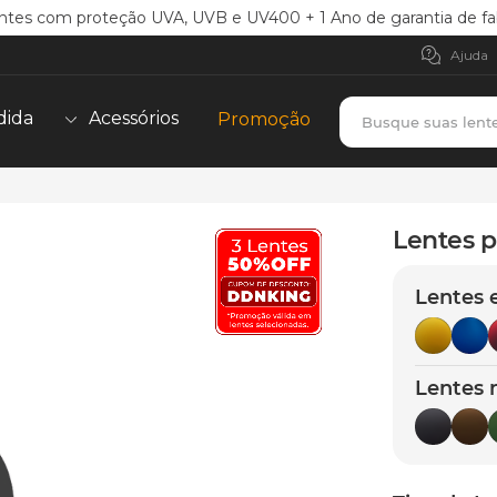
ntes com proteção UVA, UVB e UV400 + 1 Ano de garantia de fa
Ajuda
Busque suas lent
dida
Acessórios
Promoção
TERMOS MAIS BUSCADOS
borrachas
1
º
Lentes p
holbrook
2
º
Lentes 
juliet
3
º
bag
4
º
chaves
5
º
Lentes 
t-shock
6
º
gasket
7
º
parafusos
8
º