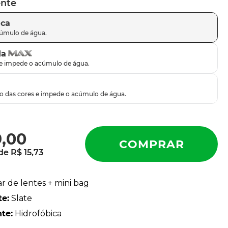
ente
ica
da
9
,
00
 de
R$
15
,
73
ar de lentes + mini bag
te
:
Slate
nte
:
Hidrofóbica