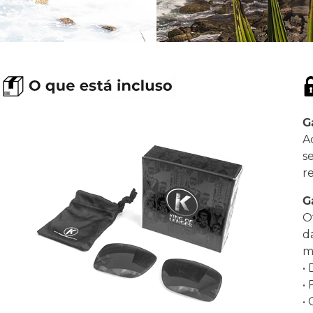
G
A
s
r
G
O
d
ma
•
•
•