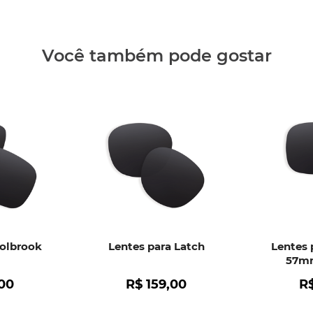
Clique aq
Você também pode gostar
Holbrook
Lentes para Latch
Lentes 
57mm
00
R$
159
,
00
R