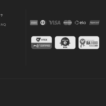
r?
 FAQ